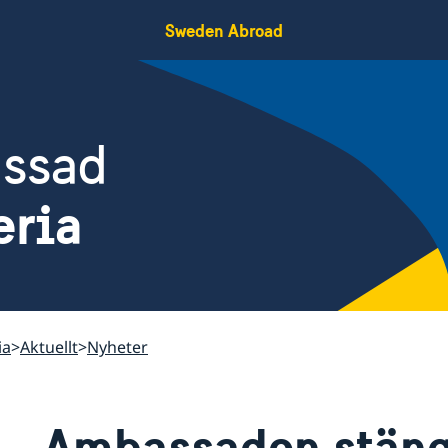
Sweden Abroad
assad
eria
ia
Aktuellt
Nyheter
Ambassaden stän