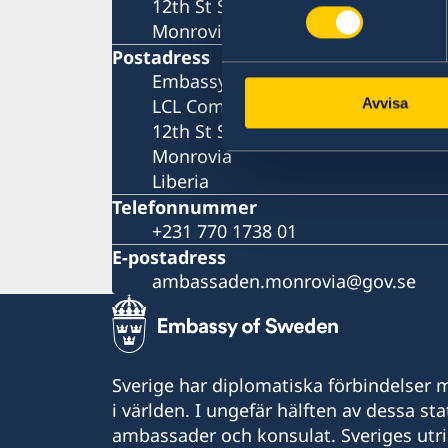
12th St Sinkor, Oceanfront
Monrovia
Postadress
Embassy of Sweden
LCL Compound
Avvisa
12th St Sinkor, Oceanfront
Monrovia
Liberia
Telefonnummer
+231 770 1738 01
E-postadress
ambassaden.monrovia@gov.se
Sverige har diplomatiska förbindelser me
i världen. I ungefär hälften av dessa sta
ambassader och konsulat. Sveriges utr