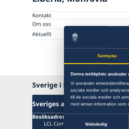
Kontakt
Om oss
Ambassadör
Aktuellt
Lediga tjänster
Nyheter
Landsfakta om Liberia
Sveriges utvecklingssamarbete
Ambassaden stängd
Samtycke
Sverige stödjer SRHR i Liberia
Ambassaden stängd
Nolltolerans mot korruption
Affärsmöjligheter i Liberia
Denna webbplats använder 
Resa till Sverige
Sverige i Liberia, Monrovia
Vi använder enhetsidentifierar
sociala medier och analysera 
till de sociala medier och a
Sveriges ambassad
med annan information som du 
Besöksadress
Samtyckesval
LCL Compound
Nödvändig