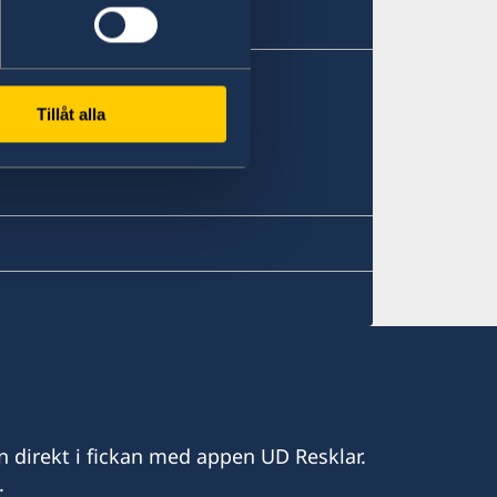
Tillåt alla
n direkt i fickan med appen UD Resklar.
.