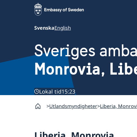
Svenska
English
Sveriges amb
Monrovia, Lib
Lokal tid
15:23
Utlandsmyndigheter
Liberia, Monrov
Liberia, Monrovia