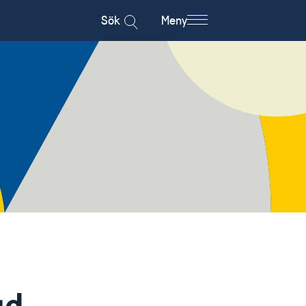
Sök
Meny
gd