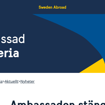
Sweden Abroad
assad
eria
ia
Aktuellt
Nyheter
Ambassaden stän