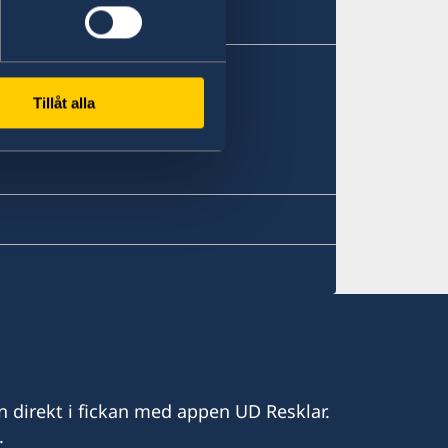
Tillåt alla
n direkt i fickan med appen UD Resklar.
.