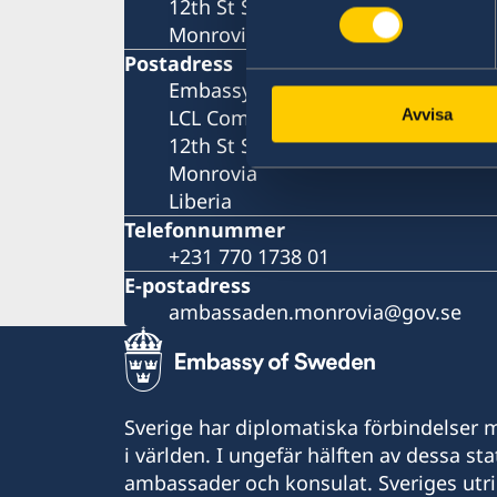
12th St Sinkor, Oceanfront
Monrovia
Postadress
Embassy of Sweden
LCL Compound
Avvisa
12th St Sinkor, Oceanfront
Monrovia
Liberia
Telefonnummer
+231 770 1738 01
E-postadress
ambassaden.monrovia@gov.se
Sverige har diplomatiska förbindelser me
i världen. I ungefär hälften av dessa sta
ambassader och konsulat. Sveriges utr