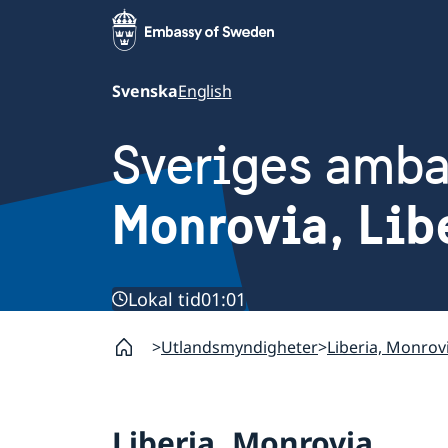
Svenska
English
Sveriges amb
Monrovia, Lib
Lokal tid
01:01
Utlandsmyndigheter
Liberia, Monrov
Liberia, Monrovia