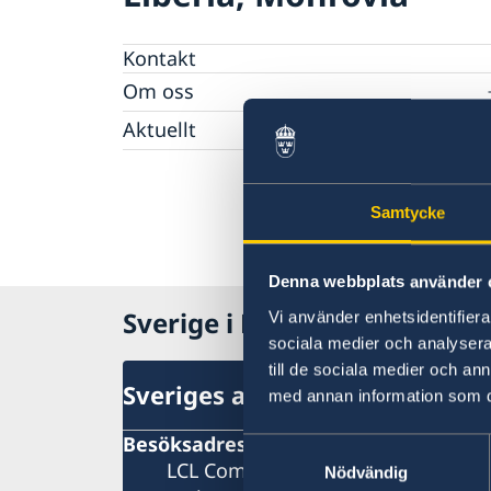
Kontakt
Om oss
Ambassadör
Aktuellt
Lediga tjänster
Nyheter
Landsfakta om Liberia
Sveriges utvecklingssamarbete
Ambassaden stängd
Samtycke
Sverige stödjer SRHR i Liberia
Ambassaden stängd
Nolltolerans mot korruption
Affärsmöjligheter i Liberia
Denna webbplats använder 
Resa till Sverige
Sverige i Liberia, Monrovia
Vi använder enhetsidentifierar
sociala medier och analysera 
till de sociala medier och a
Sveriges ambassad
med annan information som du 
Besöksadress
Samtyckesval
LCL Compound
Nödvändig