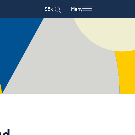
Sök
Meny
gd