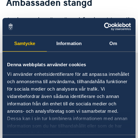
Ambassaden stängd
Om oss
Ambassadör
Aktuellt
Ambassaden är stängd fredag 11 april
Lediga tjänster
Nyheter
Landsfakta om Liberia
2025 med anledning av nationell
Sveriges utvecklingssamarbete
Ambassaden stängd
helgdag i Liberia.
Sverige stödjer SRHR i Liberia
Ambassaden stängd
Samtycke
Information
Om
Nolltolerans mot korruption
Affärsmöjligheter i Liberia
Sverige i Liberia, Monrovia
Resa till Sverige
Denna webbplats använder cookies
Vi använder enhetsidentifierare för att anpassa innehållet
Sveriges ambassad
och annonserna till användarna, tillhandahålla funktioner
för sociala medier och analysera vår trafik. Vi
Besöksadress
vidarebefordrar även sådana identifierare och annan
LCL Compound
information från din enhet till de sociala medier och
12th St Sinkor, Oceanfront
annons- och analysföretag som vi samarbetar med.
Dessa kan i sin tur kombinera informationen med annan
Monrovia
information som du har tillhandahållit eller som de har
Postadress
samlat in när du har använt deras tjänster.
Embassy of Sweden