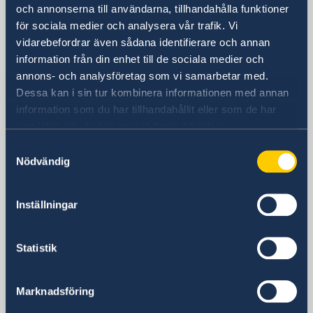
och annonserna till användarna, tillhandahålla funktioner
Besöksadress
för sociala medier och analysera vår trafik. Vi
Sveriges ambassad
vidarebefordrar även sådana identifierare och annan
information från din enhet till de sociala medier och
Strojarska cesta 20
annons- och analysföretag som vi samarbetar med.
10 001 Zagreb
Dessa kan i sin tur kombinera informationen med annan
Postadress
information som du har tillhandahållit eller som de har
Embassy of Sweden
samlat in när du har använt deras tjänster.
P.P. 779
10 001 Zagreb
Samtyckesval
Nödvändig
Croatia
Telefonnummer
+385 1 492 51 00
Inställningar
Fax
+385 1 492 51 25
Statistik
E-postadress
ambassaden.zagreb@gov.se
ambassaden.zagreb-
Marknadsföring
pass.konsulart@gov.se