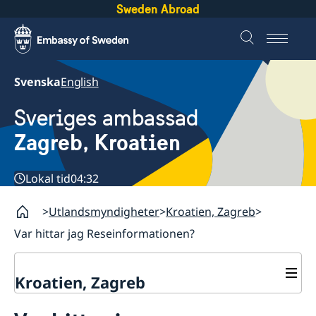
Sweden Abroad
Svenska
English
Sveriges ambassad
Zagreb, Kroatien
Lokal tid
04:32
Utlandsmyndigheter
Kroatien, Zagreb
Var hittar jag Reseinformationen?
Kroatien, Zagreb
Kontakt & öppettider