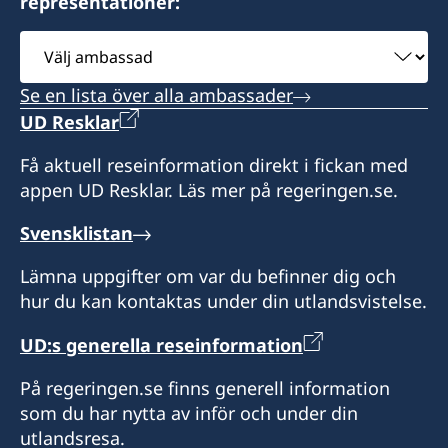
representationer:
Honorärkonsulatet utfärdar provisoriska pass
Honorärkonsulatet utfärdar provisoriska pass
tisdagar 10.00 - 12.00
och lämnar ut resehandlingar.
och lämnar ut resehandlingar.
Välj
Honorärkonsulatet utfärdar provisoriska pass
ambassad
Honorärkonsul
Konsulatet i Split är stängt från den 3 till den 14
och lämnar ut resehandlingar.
Se en lista över alla ambassader
augusti. Vänligen vänd dig till konsulaten i
Milorad Stanić
UD Resklar
Honorärkonsul
Rijeka eller Dubrovnik, eller till ambassaden i
Zagreb.
Få aktuell reseinformation direkt i fickan med
Andela Matic
appen UD Resklar. Läs mer på regeringen.se.
Honorärkonsul
Svensklistan
Mladen Drnasin
Lämna uppgifter om var du befinner dig och
hur du kan kontaktas under din utlandsvistelse.
UD:s generella reseinformation
På regeringen.se finns generell information
som du har nytta av inför och under din
utlandsresa.