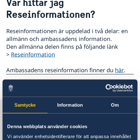
Var hittar jag
Aktuellt
Om oss
Reseinformationen?
Reseinformationen är uppdelad i två delar: en
allmänn och ambassadens information.
Den allmänna delen finns på följande länk
>
Reseinformation
Ambassadens reseinformation finner du
här
.
Senast uppdaterad 12 juni 2018, 14.28
Samtycke
Information
Om
Sverige i Kroatien
Denna webbplats använder cookies
Sveriges ambassad i Zagreb,
Vi använder enhetsidentifierare för att anpassa innehållet
Kroatien