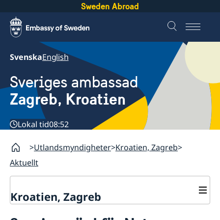
Sweden Abroad
Svenska
English
Sveriges ambassad
Zagreb, Kroatien
Lokal tid
08:52
Utlandsmyndigheter
Kroatien, Zagreb
Aktuellt
Kroatien, Zagreb
Kontakt & öppettider