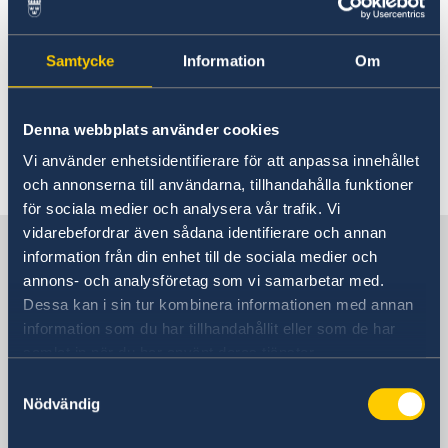
Malmer Stenergard.
Samtycke
Information
Om
Läs mer om Natomötet på regeringens
engelska webbplats
Denna webbplats använder cookies
Vi använder enhetsidentifierare för att anpassa innehållet
Senast uppdaterad 20 maj 2026, 12.49
och annonserna till användarna, tillhandahålla funktioner
för sociala medier och analysera vår trafik. Vi
vidarebefordrar även sådana identifierare och annan
Sverige i Kroatien
information från din enhet till de sociala medier och
annons- och analysföretag som vi samarbetar med.
Dessa kan i sin tur kombinera informationen med annan
Sveriges ambassad i Zagreb,
information som du har tillhandahållit eller som de har
Kroatien
samlat in när du har använt deras tjänster.
Besöksadress
Samtyckesval
Nödvändig
Sveriges ambassad
Strojarska cesta 20