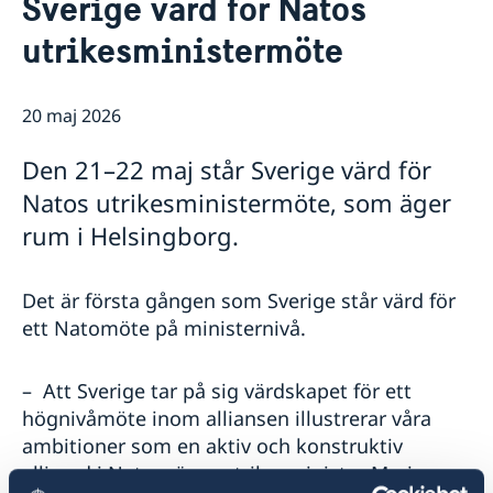
Sverige värd för Natos
Aktuellt
Om oss
utrikesministermöte
20 maj 2026
Den 21–22 maj står Sverige värd för
Natos utrikesministermöte, som äger
rum i Helsingborg.
Det är första gången som Sverige står värd för
ett Natomöte på ministernivå.
– Att Sverige tar på sig värdskapet för ett
högnivåmöte inom alliansen illustrerar våra
ambitioner som en aktiv och konstruktiv
allierad i Nato, säger utrikesminister Maria