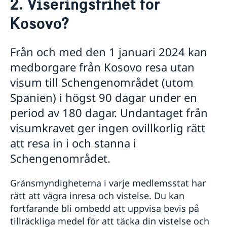
2. Viseringsfrihet för
Om oss
Kosovo?
Ambassadör
Så stöttar vi svenska företag
Lediga jobb
Vi är en resurs för svenska företag
Nyheter
Team Sweden
Från och med den 1 januari 2024 kan
Allmänna säkerhetsläget i norra Kosovo
Så kan du få stöd
medborgare från Kosovo resa utan
Frågor & svar för svenskar i Kosovo
Svenska företag i Kosovo
visum till Schengenområdet (utom
Anmäl handelshinder
Spanien) i högst 90 dagar under en
period av 180 dagar. Undantaget från
visumkravet ger ingen ovillkorlig rätt
att resa in i och stanna i
Schengenområdet.
Gränsmyndigheterna i varje medlemsstat har
rätt att vägra inresa och vistelse. Du kan
fortfarande bli ombedd att uppvisa bevis på
tillräckliga medel för att täcka din vistelse och