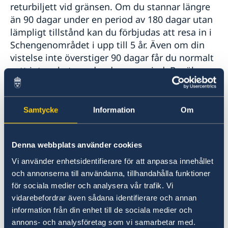
returbiljett vid gränsen. Om du stannar längre
än 90 dagar under en period av 180 dagar utan
lämpligt tillstånd kan du förbjudas att resa in i
Schengenområdet i upp till 5 år. Även om din
vistelse inte överstiger 90 dagar får du normalt
sett inte arbeta under denna period. Besök
gärna Migrationsverkets webbplats för
ytterligare information:
Besöka Sverige - Migrationsverket
Samtycke
Information
Om
Beräkning av resedagar
Denna webbplats använder cookies
Vi använder enhetsidentifierare för att anpassa innehållet
Visumfri vistelse möjliggör vistelse i Sverige
och annonserna till användarna, tillhandahålla funktioner
och Schengenområdet i högst 90 dagar under
för sociala medier och analysera vår trafik. Vi
en period av 180 dagar. Antalet resedagar
vidarebefordrar även sådana identifierare och annan
börjar räknas från det datum du passerar
information från din enhet till de sociala medier och
gränsen och fått en inresestämpel i ditt pass.
annons- och analysföretag som vi samarbetar med.
Du ansvarar själv för att du reser inom ramen