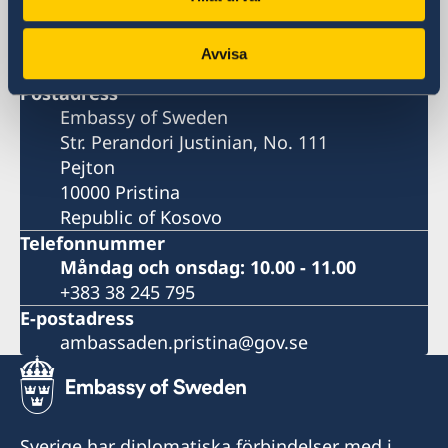
Str. Perandori Justinian, No. 111
Pejton
Avvisa
Pristina
Postadress
Embassy of Sweden
Str. Perandori Justinian, No. 111
Pejton
10000 Pristina
Republic of Kosovo
Telefonnummer
Måndag och onsdag: 10.00 - 11.00
+383 38 245 795
E-postadress
ambassaden.pristina@gov.se
Sverige har diplomatiska förbindelser med i