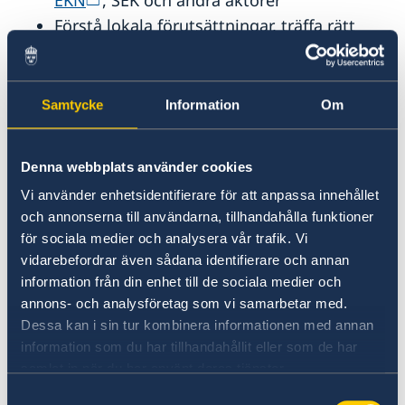
EKN
, SEK och andra aktörer
Förstå lokala förutsättningar, träffa rätt
personer och delta i evenemang där
svenska företag syns.
Många ambassader och konsulat har fina
Samtycke
Information
Om
och representativa lokaler som kan hyras
av svenska aktörer .
Denna webbplats använder cookies
Som del i uppdraget att stärka
Vi använder enhetsidentifierare för att anpassa innehållet
Sverigebilden utomlands arbetar vi med
och annonserna till användarna, tillhandahålla funktioner
breda projekt som ofta inkluderar svenska
för sociala medier och analysera vår trafik. Vi
företag – hör av dig så berättar vi mer.
vidarebefordrar även sådana identifierare och annan
Nordiska Handelskammaren i Pristina
information från din enhet till de sociala medier och
kan ge vägledning och hjälpa svenska
annons- och analysföretag som vi samarbetar med.
Dessa kan i sin tur kombinera informationen med annan
företag att hitta rätt ingångar till
information som du har tillhandahållit eller som de har
marknaden.
samlat in när du har använt deras tjänster.
Samtyckesval