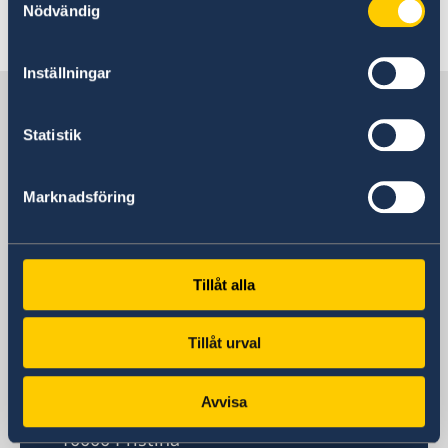
Nödvändig
Senast uppdaterad 10 dec. 2025, 16.14
Inställningar
Sverige i Kosovo, Pristina
Statistik
Sveriges ambassad
Marknadsföring
Besöksadress
Embassy of Sweden
Str. Perandori Justinian, No. 111
Tillåt alla
Pejton
Pristina
Postadress
Tillåt urval
Embassy of Sweden
Str. Perandori Justinian, No. 111
Avvisa
Pejton
10000 Pristina