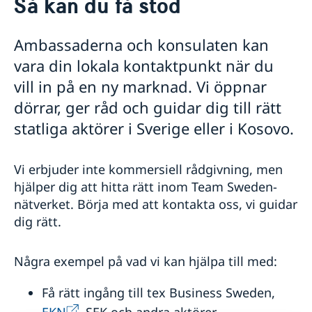
Så kan du få stöd
Om oss
Ambassadör
Så stöttar vi svenska företag
Ambassaderna och konsulaten kan
Lediga jobb
Vi är en resurs för svenska företag
vara din lokala kontaktpunkt när du
Team Sweden
vill in på en ny marknad. Vi öppnar
Så kan du få stöd
Svenska företag i Kosovo
dörrar, ger råd och guidar dig till rätt
Anmäl handelshinder
statliga aktörer i Sverige eller i Kosovo.
Nyheter
Allmänna säkerhetsläget i norra Kosovo
Vi erbjuder inte kommersiell rådgivning, men
Frågor & svar för svenskar i Kosovo
hjälper dig att hitta rätt inom Team Sweden-
nätverket.
Börja med att kontakta oss, vi guidar
dig rätt.
Några exempel på vad vi kan hjälpa till med:
Få rätt ingång till tex Business Sweden,