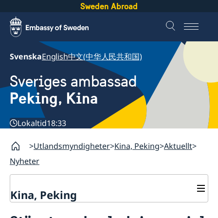
Sweden Abroad
Svenska
English
中文(中华人民共和国)
Sveriges ambassad
Peking, Kina
Lokaltid
18:33
Utlandsmyndigheter
Kina, Peking
Aktuellt
Nyheter
Kina, Peking
Kontakt