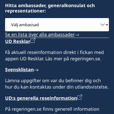
Shanghai
Harbour View Centre
Bodi Tower 1201,
Hitta ambassader, generalkonsulat och
56 Gloucester Road
representationer:
Sukhbaatar Square,
Wanchai, Hong Kong
Ulan Bator, Mongolia
Välj
ambassad
Måndag till fredag, kl. 09-17
Vägbeskrivning: MTR till Wanchai station,
Se en lista över alla ambassader
utgång A1, gångbro till Gloucester Road.
Konsul
UD Resklar
Boldkhuyag Luvsanvandan
Få aktuell reseinformation direkt i fickan med
appen UD Resklar. Läs mer på regeringen.se.
Svensklistan
Lämna uppgifter om var du befinner dig och
hur du kan kontaktas under din utlandsvistelse.
UD:s generella reseinformation
På regeringen.se finns generell information