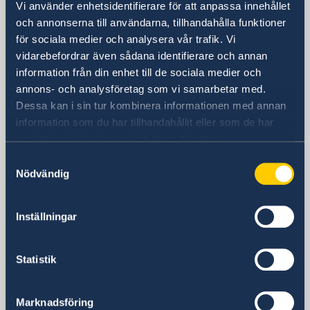
Vi använder enhetsidentifierare för att anpassa innehållet
och annonserna till användarna, tillhandahålla funktioner
Sveriges ambassad
för sociala medier och analysera vår trafik. Vi
vidarebefordrar även sådana identifierare och annan
Besöksadress
information från din enhet till de sociala medier och
3, Dongzhimenwai Dajie
annons- och analysföretag som vi samarbetar med.
Sanlitun, Chaoyang District
Dessa kan i sin tur kombinera informationen med annan
Beijing
information som du har tillhandahållit eller som de har
samlat in när du har använt deras tjänster.
Postadress
Embassy of Sweden
Samtyckesval
3, Dongzhimenwai Dajie
Nödvändig
Sanlitun, Chaoyang District
Beijing 100600
Inställningar
Kina
Telefonnummer
+86 10 8531 1800
Statistik
Fax
+86 10 6532 5008
Marknadsföring