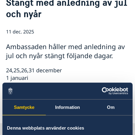
Stängt med anledning av jul
Om oss
och nyår
Så stöttar vi svenska företag
Lediga tjänster
Ambassaden söker en handläggare för politiska
Svenska organisationer
Team Sweden
Aktuellt
frågor
Helgdagar 2026
Så kan du få stöd
11 dec. 2025
Kalendarium
medarbetare till vårt migrationsteam under
Svenska företag i Kina och Mongoliet
Nyheter
sommarsäsongen 2026
Ambassaden håller med anledning av
Summertime opening hours of migration section
jul och nyår stängt följande dagar.
24,25,26,31 december
1 januari
Vi önskar en god jul och ett gott nytt år.
Samtycke
Information
Om
Senast uppdaterad 11 dec. 2025, 13.58
Denna webbplats använder cookies
Sverige i Kina