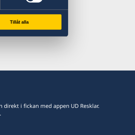
g
Tillåt alla
eladvocates.com
12.00, 14.00-15.30
n direkt i fickan med appen UD Resklar.
.