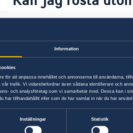
Information om hur du kan rösta i Kenya hittar
Senast uppdaterad 07 juni 2018, 15.37
Information
cookies
e för att anpassa innehållet och annonserna till användarna, tillh
Svenska konsulat
vår trafik. Vi vidarebefordrar även sådana identifierare och anna
nnons- och analysföretag som vi samarbetar med. Dessa kan i sin
Seychellerna
har tillhandahållit eller som de har samlat in när du har använt 
Mombasa
Consulate of Sweden
Honorary Consul Chrystol
Consulate of Sweden
Inställningar
Statistik
Trinanon Apartments, A12
C/o A.B Patel & Patel Adv
St. Louis, Mahe
Commissioner For Oaths