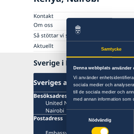
Kontakt
Om oss
Ambassadens personal
Så stöttar vi svenska företag
GDPR
Vi är en resurs för svenska företag
Aktuellt
Somaliasektionen
Samtycke
Team Sweden
Procurement and tender
Nyheter
Så kan du få stöd
Sverige i Kenya, Nairobi
Svenska företag i Kenya
Denna webbplats använder 
Anmäl handelshinder
Vi använder enhetsidentifierar
Sveriges ambassad
sociala medier och analysera 
till de sociala medier och a
Besöksadress
med annan information som du 
United Nations Crescent, Gigiri
Nairobi
Samtyckesval
Postadress
Nödvändig
Embassy of Sweden