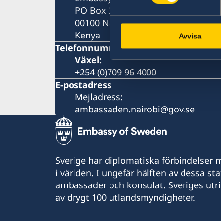
PO Box 30600
00100 Nairobi
Kenya
Avvisa
Telefonnummer
Växel:
+254 (0)709 96 4000
E-postadress
Mejladress:
ambassaden.nairobi@gov.se
Sverige har diplomatiska förbindelser me
i världen. I ungefär hälften av dessa sta
ambassader och konsulat. Sveriges utr
av drygt 100 utlandsmyndigheter.