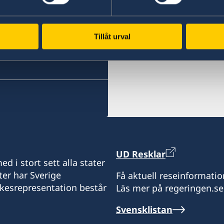
Seychellerna
1st Floor Oriental Buildin
Nkrumah Road
Telefonnummer:
Mombasa
Tillåt urval
+248 251 22 20
Kenya
swedishconsulate@abpat
Konsul
+254 41 2226518
+254 41 2226519
Chrystold Chetty
Öppettider:
måndag-fredag kl. 09.00-
Honorärkonsul
UD Resklar
d i stort sett alla stater
ter har Sverige
Mr Vikram C. Kanji
Få aktuell reseinformatio
ikesrepresentation består
Läs mer på regeringen.se
Svensklistan