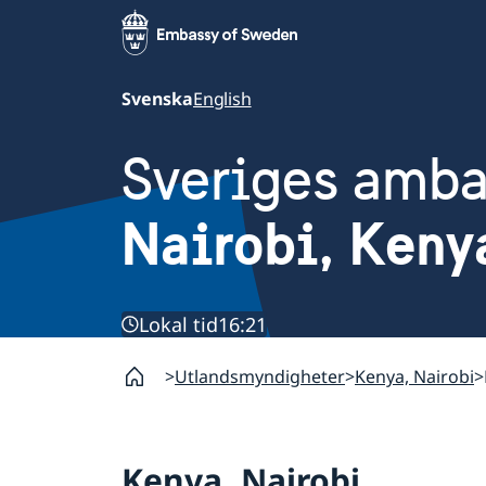
Svenska
English
Sveriges amb
Nairobi, Keny
Lokal tid
16:21
Utlandsmyndigheter
Kenya, Nairobi
Kenya, Nairobi