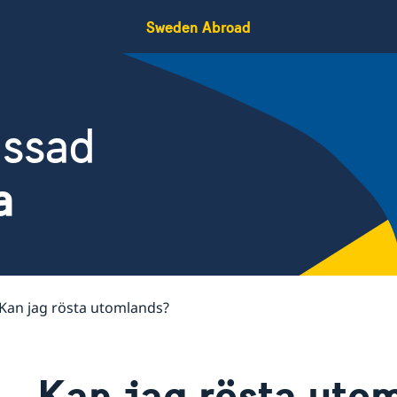
Sweden Abroad
assad
a
Kan jag rösta utomlands?
Kan jag rösta uto