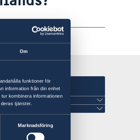
 du
här
Om
andahålla funktioner för
n information från din enhet
 tur kombinera informationen
deras tjänster.
d Chetty
Marknadsföring
 Block A, Seret Road
ocates, Notaries Public &