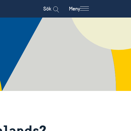
Sök
Meny
mlands?