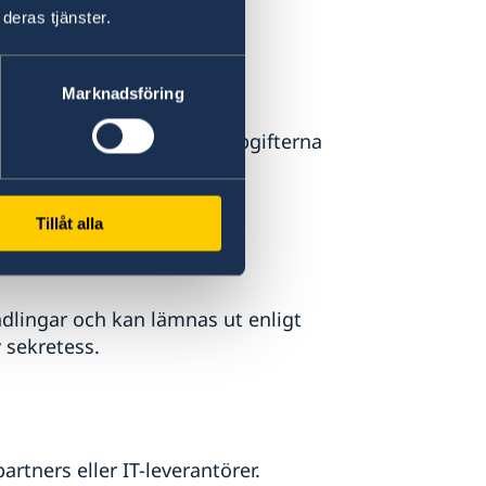
deras tjänster.
Marknadsföring
å ändamål och lagkrav. Uppgifterna
Tillåt alla
dlingar och kan lämnas ut enligt
 sekretess.
partners eller IT-leverantörer.