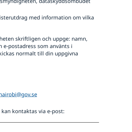
andsmyndigheten, dataskyddsombudet
egisterutdrag med information om vilka
heten skriftligen och uppge: namn,
 e-postadress som använts i
kas normalt till din uppgivna
airobi@gov.se
an kontaktas via e-post: