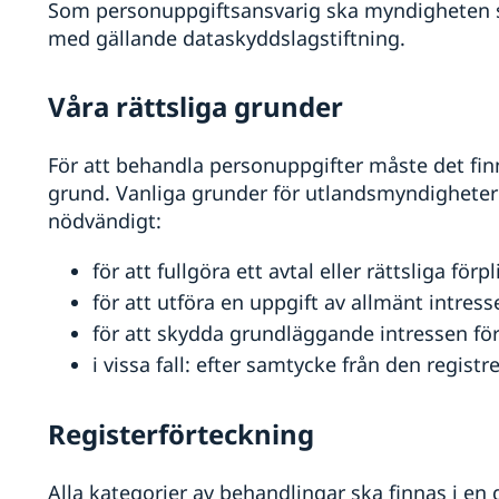
Som personuppgiftsansvarig ska myndigheten se t
med gällande dataskyddslagstiftning.
Våra rättsliga grunder
För att behandla personuppgifter måste det finna
grund. Vanliga grunder för utlandsmyndighetern
nödvändigt:
för att fullgöra ett avtal eller rättsliga förpl
för att utföra en uppgift av allmänt intres
för att skydda grundläggande intressen fö
i vissa fall: efter samtycke från den registr
Registerförteckning
Alla kategorier av behandlingar ska finnas i e