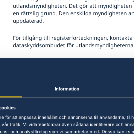
utlandsmyndigheten. Det gör att myndigheten ka
en rättslig grund. Den enskilda myndigheten ans
uppdaterad.
För tillgång till registerförteckningen, kontakt
dataskyddsombudet för utlandsmyndigheterna
Mer om olika behandlingar
Anställda och uppdragstagare
: Personupp
nödvändigt för att fullgöra anställnings- e
Information
Lokalt arbetssökande och praktikanter
:
rekrytering och statistisk uppföljning, och
cookies
rekryteringsansvariga.
e för att anpassa innehållet och annonserna till användarna, tillh
Prenumerationer, beställningar och ev
vår trafik. Vi vidarebefordrar även sådana identifierare och anna
endast så länge det behövs för att hantera
nnons- och analysföretag som vi samarbetar med. Dessa kan i sin