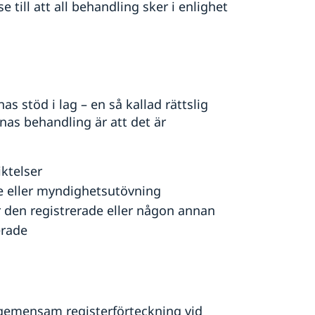
ill att all behandling sker i enlighet
s stöd i lag – en så kallad rättslig
as behandling är att det är
iktelser
se eller myndighetsutövning
r den registrerade eller någon annan
erade
n gemensam registerförteckning vid