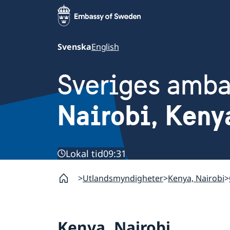
Svenska
English
Sveriges amb
Nairobi, Keny
Lokal tid
09:31
Utlandsmyndigheter
Kenya, Nairobi
Kenya, Nairobi