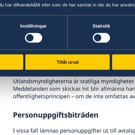
evenemanget.
har tillhandahållit eller som de har samlat in när du har använt 
Lagringstider
Inställningar
Statistik
Personuppgifter sparas olika länge beroende p
rensas, gallras eller avidentifieras löpande.
Tillåt urval
Offentlighetsprincipen
Utlandsmyndigheterna är statliga myndigheter.
Meddelanden som skickas hit blir allmänna han
offentlighetsprincipen – om de inte omfattas av
Personuppgiftsbiträden
I vissa fall lämnas personuppgifter ut till avtals