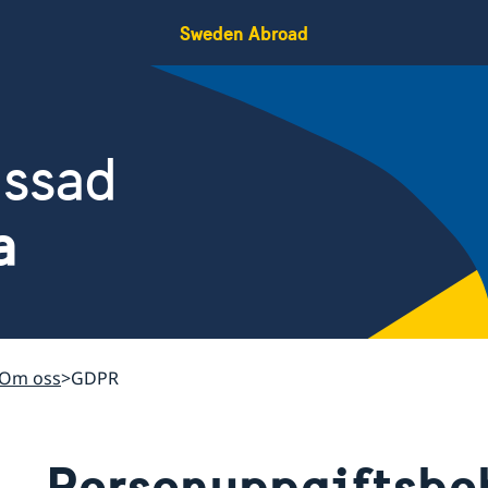
Sweden Abroad
assad
a
Om oss
GDPR
Personuppgiftsbe