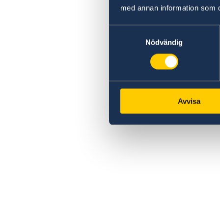
med annan information som du 
Samtyckesval
Nödvändig
Avvisa