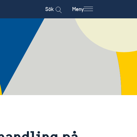
Sök
Meny
handling på