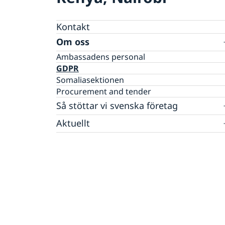
Kontakt
Om oss
Ambassadens personal
GDPR
Somaliasektionen
Procurement and tender
Så stöttar vi svenska företag
Vi är en resurs för svenska företag
Aktuellt
Team Sweden
Nyheter
Så kan du få stöd
Svenska företag i Kenya
Anmäl handelshinder