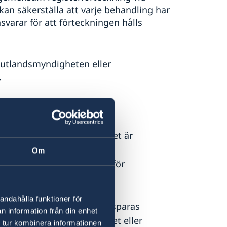
n säkerställa att varje behandling har
varar för att förteckningen hålls
a utlandsmyndigheten eller
.
gifter får behandlas när det är
ller uppdragsavtal.
Om
 Uppgifter används endast för
 är bara åtkomliga för
andahålla funktioner för
enemang
: Personuppgifter sparas
n information från din enhet
 prenumerationen, utskicket eller
 tur kombinera informationen