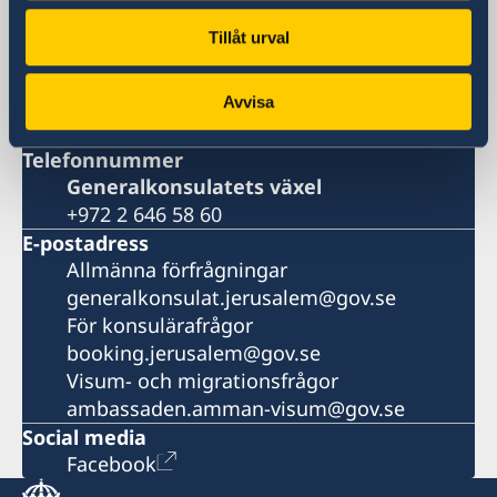
Tillåt urval
Postadress
Consulate General of Sweden
P.O. Box 297
Avvisa
Jerusalem 91002
Telefonnummer
Generalkonsulatets växel
+972 2 646 58 60
E-postadress
Allmänna förfrågningar
generalkonsulat.jerusalem@gov.se
För konsulärafrågor
booking.jerusalem@gov.se
Visum- och migrationsfrågor
ambassaden.amman-visum@gov.se
Social media
Facebook