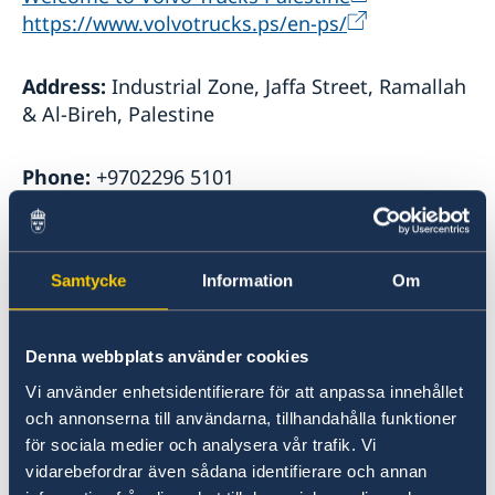
https://www.volvotrucks.ps/en-ps/
Address:
Industrial Zone, Jaffa Street, Ramallah
& Al-Bireh, Palestine
Phone:
+9702296 5101
Email:
info@alassbahgroup.ps
Samtycke
Information
Om
Ericsson Office in Palestine
Denna webbplats använder cookies
Website:
https://www.ericsson.com/en/about-
Vi använder enhetsidentifierare för att anpassa innehållet
us/company-facts/ericsson-worldwide/state-of-
och annonserna till användarna, tillhandahålla funktioner
för sociala medier och analysera vår trafik. Vi
palestine
vidarebefordrar även sådana identifierare och annan