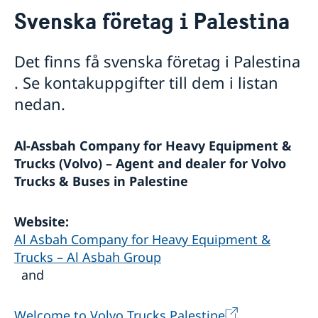
Kontakt och öppettider
Svenska företag i Palestina
Boka en tid
Om oss
Palestina i Sverige
Generalkonsulatets personal
Så stöttar vi svenska företag
Sverige i Jerusalem
Det finns få svenska företag i Palestina
Vi är en resurs för svenska företag
. Se kontakuppgifter till dem i listan
Team Sweden
nedan.
Så kan du få stöd
Svenska företag i Palestina
Anmäl handelshinder
Al-Assbah Company for Heavy Equipment &
Aktuellt
Trucks (Volvo) – Agent and dealer for Volvo
Trucks & Buses in Palestine
Nyheter
Regeringens prioriteringar i utrikesdeklarationen
2026
Website:
Svensklistan
Al Asbah Company for Heavy Equipment &
Trucks – Al Asbah Group
and
Welcome to Volvo Trucks Palestine