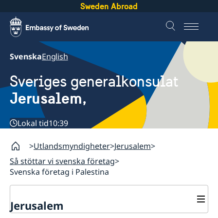
Sweden Abroad
Svenska
English
Sveriges generalkonsulat
Jerusalem,
Lokal tid
10:39
Utlandsmyndigheter
Jerusalem
Så stöttar vi svenska företag
Svenska företag i Palestina
Jerusalem