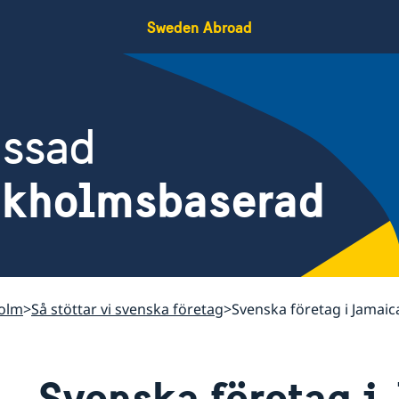
Sweden Abroad
assad
ckholmsbaserad
holm
Så stöttar vi svenska företag
Svenska företag i Jamaic
Svenska företag i