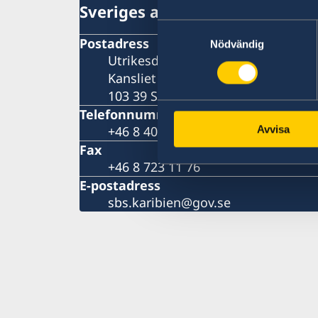
Sveriges ambassad (Stockhol
Samtyckesval
Postadress
Nödvändig
Utrikesdepartementet
Kansliet för stöd till mindre utla
103 39 STOCKHOLM
Telefonnummer
+46 8 405 10 00
Avvisa
Fax
+46 8 723 11 76
E-postadress
sbs.karibien@gov.se