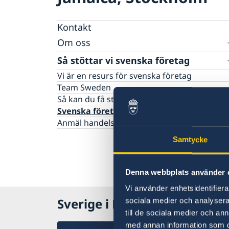
Kontakt
Om oss
Dataskyddspolicy (GDPR)
Så stöttar vi svenska företag
Vi är en resurs för svenska företag
Team Sweden
Så kan du få stöd
Svenska företag i Jamaica
Anmäl handelshinder
Samtycke
Denna webbplats använder 
Vi använder enhetsidentifierar
Sverige i Karibien
sociala medier och analysera 
till de sociala medier och a
med annan information som du 