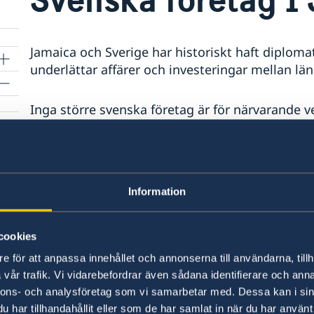
Jamaica och Sverige har historiskt haft diplom
underlättar affärer och investeringar mellan lä
Inga större svenska företag är för närvarande 
potential för ökat samarbete inom turistnäring,
Information kan lämnas av
Business Sweden
helena.carlsson@business-sweden.se.
Information
Senast uppdaterad 08 jan. 2026, 08.26
cookies
e för att anpassa innehållet och annonserna till användarna, tillh
vår trafik. Vi vidarebefordrar även sådana identifierare och anna
nnons- och analysföretag som vi samarbetar med. Dessa kan i sin
har tillhandahållit eller som de har samlat in när du har använt 