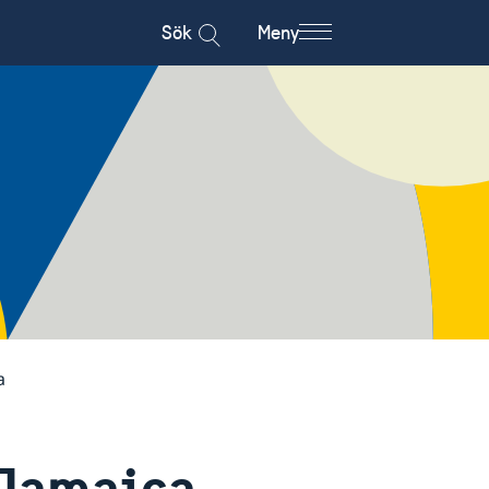
Sök
Meny
a
 Jamaica