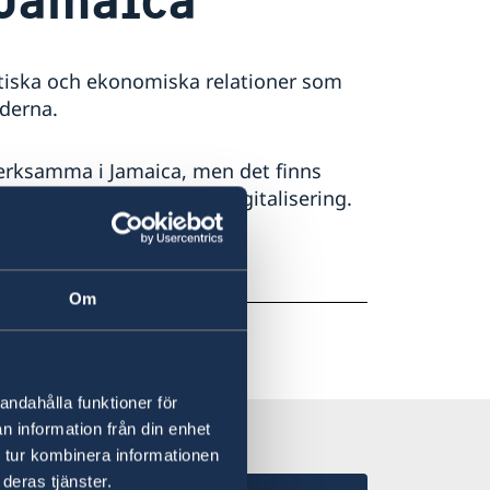
atiska och ekonomiska relationer som
nderna.
verksamma i Jamaica, men det finns
 hamn- och logistik och digitalisering.
eller Helena Carlsson
Om
andahålla funktioner för
n information från din enhet
 tur kombinera informationen
deras tjänster.