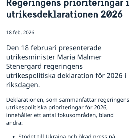
Regeringens prioriteringar i
Om oss
utrikesdeklarationen 2026
Ambassadens personal
Så stöttar vi svenska företag
Lediga tjänster
Vi är en resurs för svenska företag
Aktuellt
Dataskyddspolicy (GDPR)
Team Sweden
18 feb. 2026
Nyheter
Sverige i Italien
Så kan du få stöd
Ambassadens reseinformation
Svenska företag i Italien
Svenska skolor och kyrkor i Italien
Den 18 februari presenterade
Ambassadens sociala medier
Anmäl handelshinder
Nordiska föreningar
utrikesminister Maria Malmer
Svenska Rominstitutet
Stenergard regeringens
Språkskolor och universitet i Italien
Villa San Michele
utrikespolitiska deklaration för 2026 i
Länkar
riksdagen.
Deklarationen, som sammanfattar regeringens
utrikespolitiska prioriteringar för 2026,
innehåller ett antal fokusområden, bland
andra:
Stödet till Ukraina och ökad press på