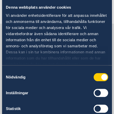
Denna webbplats använder cookies
Senast uppdaterad 18 feb. 2026, 11.36
Vi använder enhetsidentifierare för att anpassa innehållet
och annonserna till användarna, tillhandahålla funktioner
för sociala medier och analysera vår trafik. Vi
Sverige i Italien
vidarebefordrar även sådana identifierare och annan
information från din enhet till de sociala medier och
annons- och analysföretag som vi samarbetar med.
Sveriges ambassad
Dessa kan i sin tur kombinera informationen med annan
information som du har tillhandahållit eller som de har
Besöksadress
samlat in när du har använt deras tjänster.
Piazza Rio de Janeiro, 3
00 161 Roma
Samtyckesval
Nödvändig
Postadress
Ambasciata di Svezia
Piazza Rio de Janeiro, 3
Inställningar
00 161 Roma (RM)
Italia
Statistik