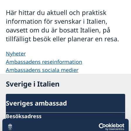
Ambassadens personal
Så stöttar vi svenska företag
Här hittar du aktuell och praktisk
Lediga tjänster
Vi är en resurs för svenska företag
Aktuellt
Dataskyddspolicy (GDPR)
information för svenskar i Italien,
Team Sweden
Nyheter
Sverige i Italien
oavsett om du är bosatt Italien, på
Så kan du få stöd
Ambassadens reseinformation
Svenska företag i Italien
Svenska skolor och kyrkor i Italien
tillfälligt besök eller planerar en resa.
Ambassadens sociala medier
Anmäl handelshinder
Nordiska föreningar
Svenska Rominstitutet
Nyheter
Språkskolor och universitet i Italien
Ambassadens reseinformation
Villa San Michele
Länkar
Ambassadens sociala medier
Sverige i Italien
Sveriges ambassad
Besöksadress
Piazza Rio de Janeiro, 3
00 161 Roma