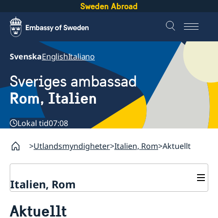
Sweden Abroad
Svenska
English
Italiano
Sveriges ambassad
Rom, Italien
Lokal tid
07:08
Utlandsmyndigheter
Italien, Rom
Aktuellt
Italien, Rom
Kontakt
Aktuellt
Om oss