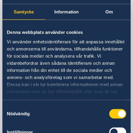
Postadress
Samtycke
Information
Om
Ambasciata di Svezia
Piazza Rio de Janeiro, 3
00 161 Roma (RM)
Denna webbplats använder cookies
Italia
Vi använder enhetsidentifierare för att anpassa innehållet
och annonserna till användarna, tillhandahålla funktioner
Telefonnummer
för sociala medier och analysera vår trafik. Vi
Allmänna och konsulära frågor: måndag
vidarebefordrar även sådana identifierare och annan
- fredag 09:00-11:00
information från din enhet till de sociala medier och
+39 06 44 194 100
annons- och analysföretag som vi samarbetar med.
Migrationsfrågor: måndag 10:00 - 11:00
Dessa kan i sin tur kombinera informationen med annan
+39 06 44 194 300
information som du har tillhandahållit eller som de har
Fax
samlat in när du har använt deras tjänster.
+39 06 44 194 761
Samtyckesval
E-postadress
Nödvändig
Allmänna och konsulära ärenden:
ambassaden.rom@gov.se
Migrationsrelaterade ärenden:
Inställningar