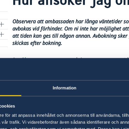
Observera att ambassaden har långa väntetider som
avbokas vid förhinder.
Om ni inte har möjlighet at
att tiden kan ges till någon annan. Avbokning ske
skickas efter bokning.
Ansökan om pass, samordningsnummer samt bi
medborgarskap sker efter tidsbokning. Boka tid v
post. Läs mer om vad du behöver förbereda och
Information
Senast uppdaterad 05 apr. 2018, 10.55
cookies
e för att anpassa innehållet och annonserna till användarna, tillh
vår trafik. Vi vidarebefordrar även sådana identifierare och anna
nnons- och analysföretag som vi samarbetar med. Dessa kan i sin