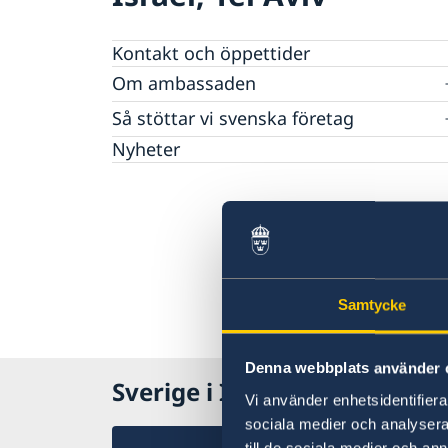
Kontakt och öppettider
Om ambassaden
Lediga tjänster
Så stöttar vi svenska företag
GDPR
Vi är en resurs för svenska företag
Nyheter
Team Sweden
Så kan du få stöd
Svenska företag i Israel
Anmäl handelshinder
Samtycke
Denna webbplats använder 
Sverige i Israel, Tel Aviv
Vi använder enhetsidentifierar
sociala medier och analysera 
till de sociala medier och a