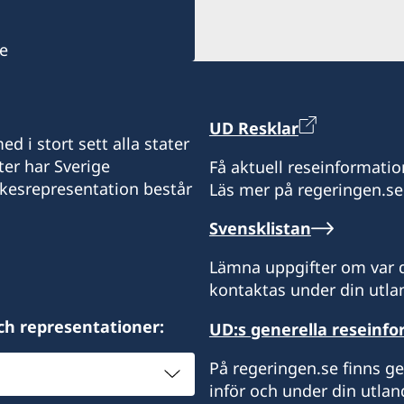
Israel
Honorärkonsul
e
Mr. Gil Castel
UD Resklar
d i stort sett alla stater
ter har Sverige
Få aktuell reseinformatio
ikesrepresentation består
Läs mer på regeringen.se
Svensklistan
Lämna uppgifter om var d
kontaktas under din utlan
ch representationer:
UD:s generella reseinf
På regeringen.se finns g
inför och under din utlan