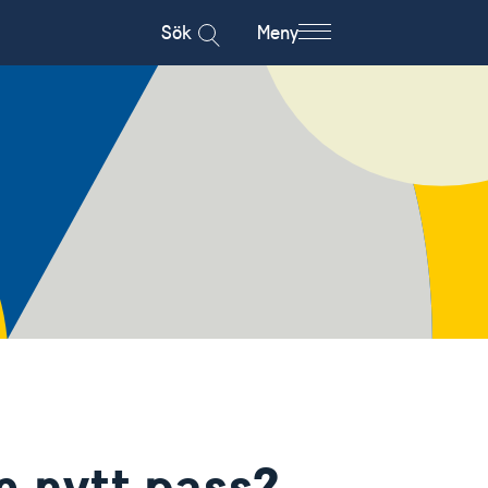
Sök
Meny
m nytt pass?