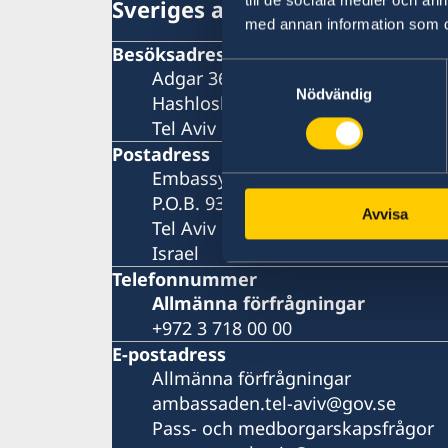
Sveriges ambassad
med annan information som du 
Besöksadress
Samtyckesval
Adgar 360, 24 tr.
Nödvändig
Hashlosha Street 2
Tel Aviv
Postadress
Embassy of Sweden
P.O.B. 9393
Avvisa
Tel Aviv 6109301
Israel
Telefonnummer
Allmänna förfrågningar
+972 3 718 00 00
E-postadress
Allmänna förfrågningar
ambassaden.tel-aviv@gov.se
Pass- och medborgarskapsfrågor