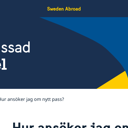
Sweden Abroad
assad
el
Hur ansöker jag om nytt pass?
Hur ansöker jag o