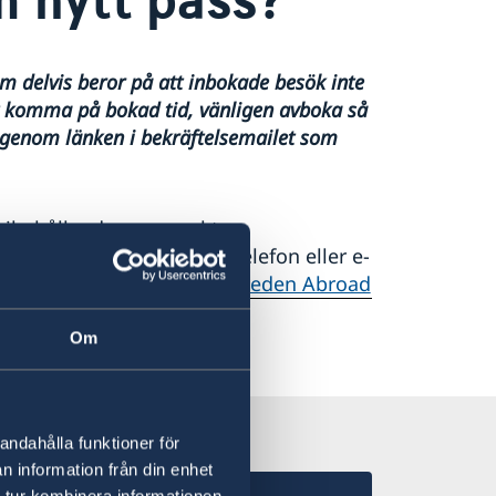
 delvis beror på att inbokade besök inte
t komma på bokad tid, vänligen avboka så
r genom länken i bekräftelsemailet som
behållande av svenskt
ia vår hemsida - ej per telefon eller e-
 boka en tid här:
Pass - Sweden Abroad
Om
andahålla funktioner för
n information från din enhet
 tur kombinera informationen