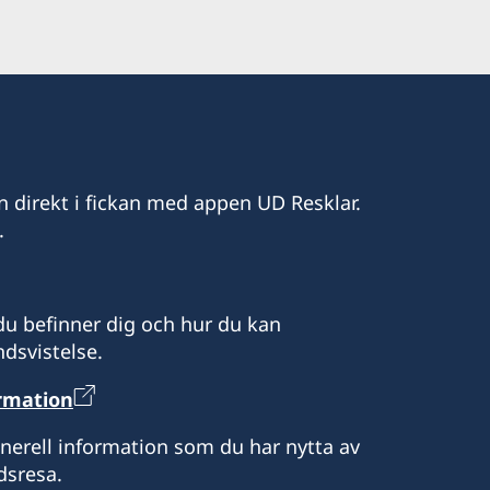
n direkt i fickan med appen UD Resklar.
.
u befinner dig och hur du kan
dsvistelse.
ormation
enerell information som du har nytta av
dsresa.