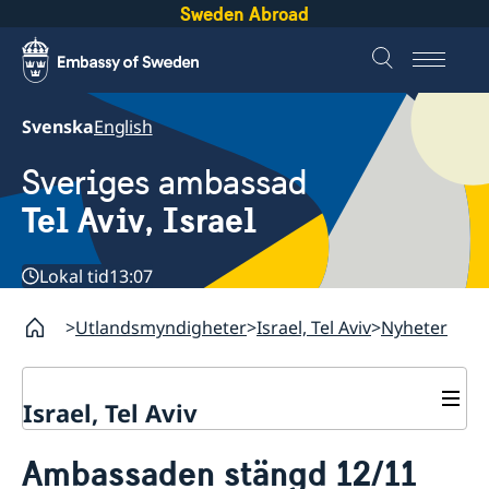
Sweden Abroad
Svenska
English
Sveriges ambassad
Tel Aviv, Israel
Lokal tid
13:07
Utlandsmyndigheter
Israel, Tel Aviv
Nyheter
Israel, Tel Aviv
Kontakt och öppettider
Ambassaden stängd 12/11
Om ambassaden