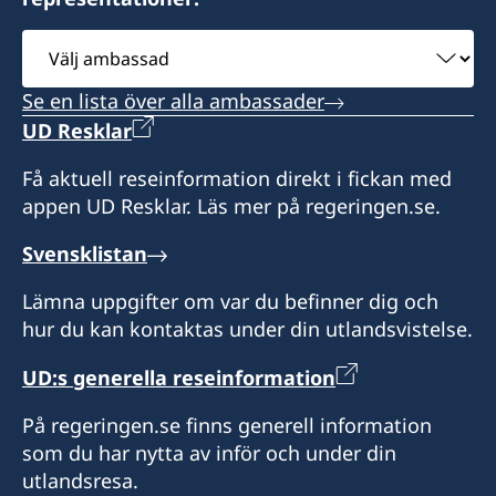
Mr Moshe Krispin
Haifa 31334
Välj
Israel
ambassad
Se en lista över alla ambassader
Honorärkonsul
UD Resklar
Mr. Gil Castel
Få aktuell reseinformation direkt i fickan med
appen UD Resklar. Läs mer på regeringen.se.
Svensklistan
Lämna uppgifter om var du befinner dig och
hur du kan kontaktas under din utlandsvistelse.
UD:s generella reseinformation
På regeringen.se finns generell information
som du har nytta av inför och under din
utlandsresa.