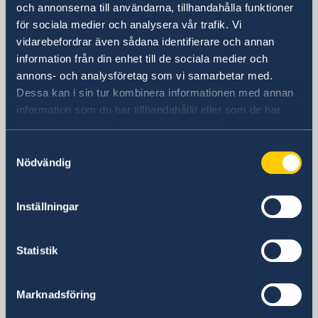
Besöksadress
och annonserna till användarna, tillhandahålla funktioner
Adgar 360, 24 tr.
för sociala medier och analysera vår trafik. Vi
Hashlosha Street 2
vidarebefordrar även sådana identifierare och annan
information från din enhet till de sociala medier och
Tel Aviv
annons- och analysföretag som vi samarbetar med.
Postadress
Dessa kan i sin tur kombinera informationen med annan
Embassy of Sweden
information som du har tillhandahållit eller som de har
P.O.B. 9393
samlat in när du har använt deras tjänster.
Tel Aviv 6109301
Israel
Samtyckesval
Nödvändig
Telefonnummer
Allmänna förfrågningar
+972 3 718 00 00
Inställningar
E-postadress
Allmänna förfrågningar
Statistik
ambassaden.tel-aviv@gov.se
Pass- och medborgarskapsfrågor
passport.tel-aviv@gov.se
Marknadsföring
Visum- och migrationsfrågor