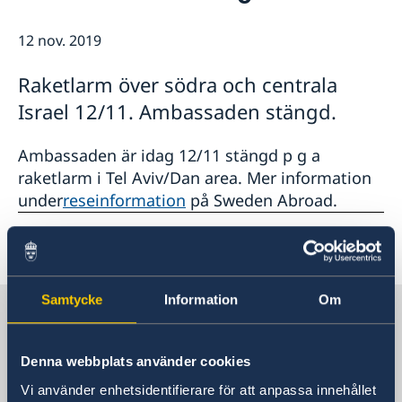
Lediga tjänster
Så stöttar vi svenska företag
GDPR
12 nov. 2019
Vi är en resurs för svenska företag
Nyheter
Team Sweden
Raketlarm över södra och centrala
Så kan du få stöd
Israel 12/11. Ambassaden stängd.
Svenska företag i Israel
Anmäl handelshinder
Ambassaden är idag 12/11 stängd p g a
raketlarm i Tel Aviv/Dan area. Mer information
under
reseinformation
på Sweden Abroad.
Senast uppdaterad 12 nov. 2019, 09.34
Samtycke
Information
Om
Sverige i Israel, Tel Aviv
Denna webbplats använder cookies
Sveriges ambassad
Vi använder enhetsidentifierare för att anpassa innehållet