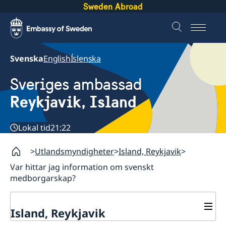
Sweden Abroad
Svenska
English
Íslenska
Sveriges ambassad
Reykjavik, Island
Lokal tid
21:22
Utlandsmyndigheter
Island, Reykjavik
Var hittar jag information om svenskt
medborgarskap?
Island, Reykjavik