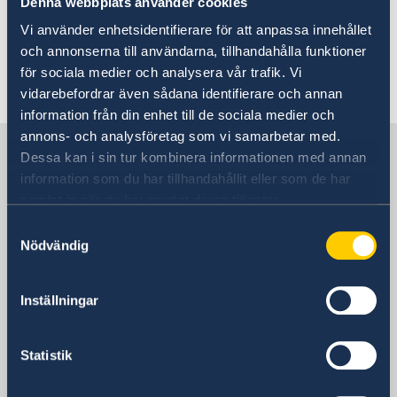
Denna webbplats använder cookies
besök
Vi använder enhetsidentifierare för att anpassa innehållet
Svenskt medborgarskap – Migrationsverket.
och annonserna till användarna, tillhandahålla funktioner
för sociala medier och analysera vår trafik. Vi
Senast uppdaterad 09 jan. 2018, 11.17
vidarebefordrar även sådana identifierare och annan
information från din enhet till de sociala medier och
annons- och analysföretag som vi samarbetar med.
Sverige i Reykjavik
Dessa kan i sin tur kombinera informationen med annan
information som du har tillhandahållit eller som de har
samlat in när du har använt deras tjänster.
Sveriges ambassad
Samtyckesval
Nödvändig
Besöksadress
Lágmúli 7
Reykjavik
Inställningar
Postadress
Sveriges ambassad Reykjavik
Statistik
Lágmúli 7
108 Reykjavik