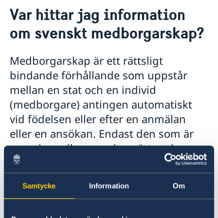
Kontakt och öppettider
Var hittar jag information
Föreningar och annat
Om oss
om svenskt medborgarskap?
Ambassadens personal
Så stöttar vi svenska företag
Praktiktjänstgöring på ambassaden
Vi är en resurs för svenska företag
Aktuellt
Lediga tjänster
Medborgarskap är ett rättsligt
Team Sweden
Dataskyddspolicy (GDPR)
bindande förhållande som uppstår
Så kan du få stöd
Svenska företag på Island
mellan en stat och en individ
Anmäl handelshinder
(medborgare) antingen automatiskt
vid födelsen eller efter en anmälan
eller en ansökan. Endast den som är
svensk medborgare har rätt att ha
svenskt pass. En svensk medborgare
har en ovillkorlig rätt att vistas i
Samtycke
Information
Om
Sverige.
För information om svenskt medborgarskap