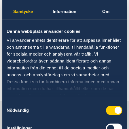
ditt nya pass är klart och har anlänt till
Samtycke
Information
Om
ambassaden får du besked via e-post eller sms
(beroende på vad du uppgav vid
ansökningstillfället).
Denna webbplats använder cookies
Vi använder enhetsidentifierare för att anpassa innehållet
Passet ska hämtas ut av dig personligen,
och annonserna till användarna, tillhandahålla funktioner
medtag giltig id-handling.
för sociala medier och analysera vår trafik. Vi
vidarebefordrar även sådana identifierare och annan
Administrativ kostnad betalas i samband med
information från din enhet till de sociala medier och
passutlämningen
Avgifter - Sweden Abroad
.
annons- och analysföretag som vi samarbetar med.
Dessa kan i sin tur kombinera informationen med annan
Senast uppdaterad 18 feb. 2025, 16.16
information som du har tillhandahållit eller som de har
samlat in när du har använt deras tjänster.
Samtyckesval
Sverige i Reykjavik
Nödvändig
Inställningar