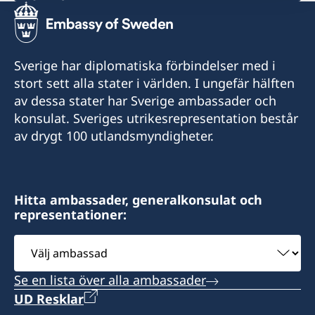
Sveriges honorärkonsulat Akureyri
Honorärkonsul Eva Halapi
Sveriges honorärkonsulat Seyðisfjörður
Honorärkonsul Hanna Christel Sigurkarlsdóttir
Tel. +354 891 87 77
Sverige har diplomatiska förbindelser med i
E-post: eva.halapi@gmail.com
Tel. +354 847 7207
stort sett alla stater i världen. I ungefär hälften
E-post: hannachristel@gmail.com
av dessa stater har Sverige ambassader och
Munkaþverárstræti 3
konsulat. Sveriges utrikesrepresentation består
600 Akureyri
Fossgata 4
av drygt 100 utlandsmyndigheter.
Island
710 Seyðisfjörður
Island
Hitta ambassader, generalkonsulat och
representationer:
Välj
ambassad
Se en lista över alla ambassader
UD Resklar