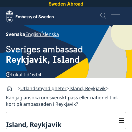
Sweden Abroad
Svenska
English
Íslenska
Sveriges ambassad
Reykjavik, Island
Lokal tid
16:04
Utlandsmyndigheter
Island, Reykjavik
Kan jag ansöka om svenskt pass eller nationellt id-
kort på ambassaden i Reykjavik?
Island, Reykjavik