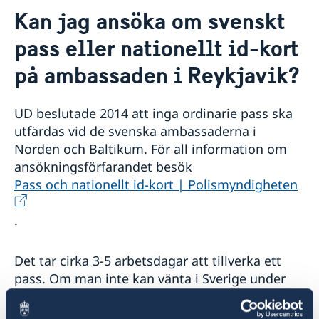
Kontakt och öppettider
Kan jag ansöka om svenskt
Föreningar och annat
Om oss
pass eller nationellt id-kort
Ambassadens personal
Så stöttar vi svenska företag
Praktiktjänstgöring på ambassaden
på ambassaden i Reykjavik?
Vi är en resurs för svenska företag
Aktuellt
Lediga tjänster
Team Sweden
Dataskyddspolicy (GDPR)
Så kan du få stöd
UD beslutade 2014 att inga ordinarie pass ska
Svenska företag på Island
utfärdas vid de svenska ambassaderna i
Anmäl handelshinder
Norden och Baltikum. För all information om
ansökningsförfarandet besök
Pass och nationellt id-kort | Polismyndigheten
.
Det tar cirka 3-5 arbetsdagar att tillverka ett
pass. Om man inte kan vänta i Sverige under
tiden kan man vid ansökningstillfället be att
passet skickas till ambassaden i Reykjavik. När