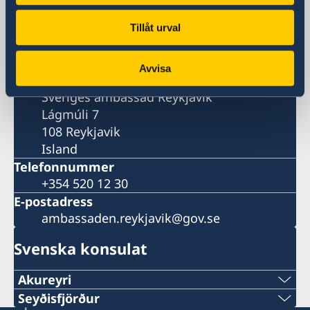
Besöksadress
Tillåt urval
Lágmúli 7
Reykjavik
Avvisa
Postadress
Sveriges ambassad Reykjavik
Lágmúli 7
108 Reykjavik
Island
Telefonnummer
+354 520 12 30
E-postadress
ambassaden.reykjavik@gov.se
Svenska konsulat
Akureyri
Seyðisfjörður
Sveriges honorärkonsulat Akureyri