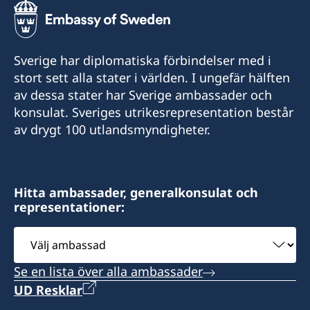
Honorärkonsul Eva Halapi
Sveriges honorärkonsulat Seyðisfjörður
Honorärkonsul Hanna Christel Sigurkarlsdóttir
Tel. +354 891 87 77
Sverige har diplomatiska förbindelser med i
E-post: eva.halapi@gmail.com
Tel. +354 847 7207
stort sett alla stater i världen. I ungefär hälften
E-post: hannachristel@gmail.com
av dessa stater har Sverige ambassader och
Munkaþverárstræti 3
konsulat. Sveriges utrikesrepresentation består
600 Akureyri
Fossgata 4
av drygt 100 utlandsmyndigheter.
Island
710 Seyðisfjörður
Island
Hitta ambassader, generalkonsulat och
representationer:
Välj
ambassad
Se en lista över alla ambassader
UD Resklar