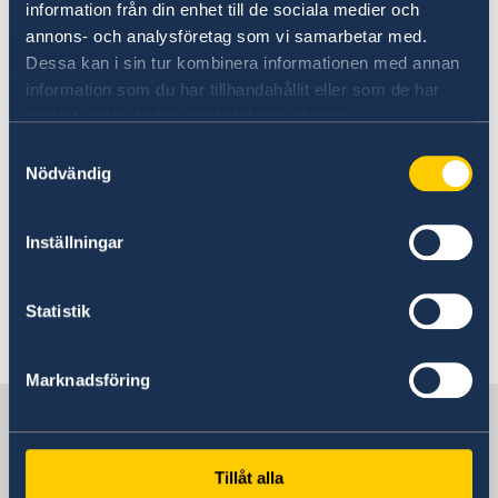
information från din enhet till de sociala medier och
annons- och analysföretag som vi samarbetar med.
Ordförande: Bogi Ágústsson
Dessa kan i sin tur kombinera informationen med annan
Adress: Odinsgata 7
information som du har tillhandahållit eller som de har
101 Reykjavik
samlat in när du har använt deras tjänster.
Tel: (+354) 551 01 65
Samtyckesval
Fax: (+354) 562 82 96
Nödvändig
E-post:
norden@norden.is
Klicka här för att komma till Föreningen
Inställningar
Nordens hemsida
Statistik
Senast uppdaterad 13 aug. 2025, 15.13
Marknadsföring
Sverige i Reykjavik
Tillåt alla
Sveriges ambassad