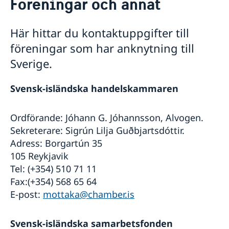
Föreningar och annat
Föreningar och annat
Om oss
Här hittar du kontaktuppgifter till
Ambassadens personal
Så stöttar vi svenska företag
föreningar som har anknytning till
Praktiktjänstgöring på ambassaden
Vi är en resurs för svenska företag
Aktuellt
Lediga tjänster
Sverige.
Team Sweden
Dataskyddspolicy (GDPR)
Så kan du få stöd
Svensk-isländska handelskammaren
Svenska företag på Island
Anmäl handelshinder
Ordförande: Jóhann G. Jóhannsson, Alvogen.
Sekreterare: Sigrún Lilja Guðbjartsdóttir.
Adress: Borgartún 35
105 Reykjavik
Tel: (+354) 510 71 11
Fax:(+354) 568 65 64
E-post:
mottaka@chamber.is
Svensk-isländska samarbetsfonden