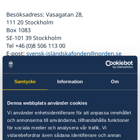
Besöksadress: Vasagatan 28,
111 20 Stockholm
Box 1083
SE-101 39 Stockholm
Tel +46 (0)8 506 113 00
E-post:
svensk-isländskafonden@norden.se
Svenska föreningen
Samtycke
Information
Om
Ordförande: Maria Hedman
Vice ordförande: Birna Ólafsdóttir Ros
Denna webbplats använder cookies
Tel: (+354) 698 2254
Klicka här för att komma till Svenska
Vi använder enhetsidentifierare för att anpassa innehållet
föreningens hemsida
och annonserna till användarna, tillhandahålla funktioner
för sociala medier och analysera vår trafik. Vi
vidarebefordrar även sådana identifierare och annan
Föreningen Norden