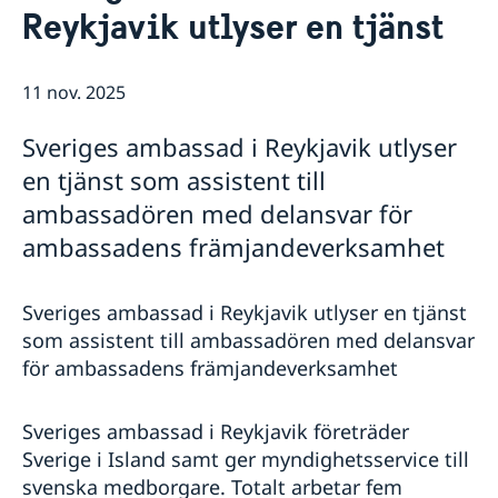
Reykjavik utlyser en tjänst
Ambassadens personal
Så stöttar vi svenska företag
Praktiktjänstgöring på ambassaden
Vi är en resurs för svenska företag
Aktuellt
Lediga tjänster
11 nov. 2025
Team Sweden
Dataskyddspolicy (GDPR)
Så kan du få stöd
Sveriges ambassad i Reykjavik utlyser
Svenska företag på Island
Anmäl handelshinder
en tjänst som assistent till
ambassadören med delansvar för
ambassadens främjandeverksamhet
Sveriges ambassad i Reykjavik utlyser en tjänst
som assistent till ambassadören med delansvar
för ambassadens främjandeverksamhet
Sveriges ambassad i Reykjavik företräder
Sverige i Island samt ger myndighetsservice till
svenska medborgare. Totalt arbetar fem