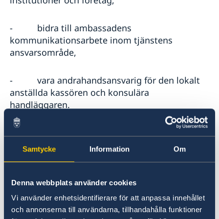
-
bidra till ambassadens
kommunikationsarbete inom tjänstens
ansvarsområde,
-
vara andrahandsansvarig för den lokalt
anställda kassören och konsulära
handläggaren.
Samtycke
Information
Om
Kvalifikationer;
Denna webbplats använder cookies
-
Relevant universitetsutbildning eller
Vi använder enhetsidentifierare för att anpassa innehållet
motsvarande kompetens förvärvat genom
och annonserna till användarna, tillhandahålla funktioner
arbetslivserfarenhet