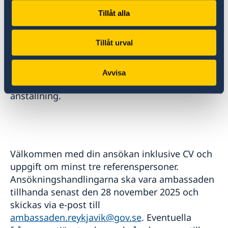
Tillåt alla
Tillåt urval
Tjänsten är en tillsvidareanställning på heltid
med tre månaders provtjänstgöring.
Avvisa
Säkerhetskontroll/registerkontroll görs inför
anställning.
Välkommen med din ansökan inklusive CV och
uppgift om minst tre referenspersoner.
Ansökningshandlingarna ska vara ambassaden
tillhanda senast den 28 november 2025
och
skickas via e-post till
ambassaden.reykjavik@gov.se
. Eventuella