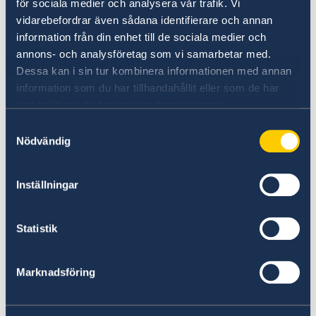
för sociala medier och analysera vår trafik. Vi
vidarebefordrar även sådana identifierare och annan
-
Väl förankrad i det isländska samhället
information från din enhet till de sociala medier och
samt goda kunskaper i svenska, isländska och
annons- och analysföretag som vi samarbetar med.
engelska (arbetsspråk är svenska)
Dessa kan i sin tur kombinera informationen med annan
information som du har tillhandahållit eller som de har
-
Strukturerad, ansvarsfull, samt god
samlat in när du har använt deras tjänster.
organisations- och initiativförmåga,
Samtyckesval
Nödvändig
-
Driven, initiativrik och stresstålig
Inställningar
-
Serviceinriktad och administrativt
skicklig, inklusive förmåga till officiell
Statistik
korrespondens
Marknadsföring
-
Erfarenhet av kommunikationsarbete,
isländsk förvaltning och assistentarbete är
meriterande