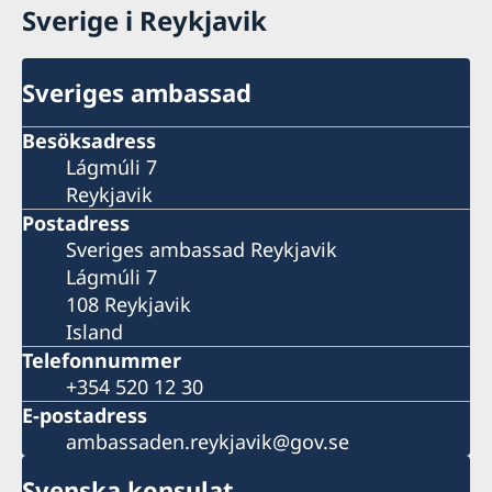
Sverige i Reykjavik
Sveriges ambassad
Besöksadress
Lágmúli 7
Reykjavik
Postadress
Sveriges ambassad Reykjavik
Lágmúli 7
108 Reykjavik
Island
Telefonnummer
+354 520 12 30
E-postadress
ambassaden.reykjavik@gov.se
Svenska konsulat