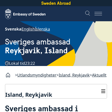
Sweden Abroad
Svenska
English
Íslenska
Sveriges ambassad
Reykjavik, Island
Lokal tid
23:22
Utlandsmyndigheter
Island, Reykjavik
Aktuellt
Island, Reykjavik
Kontakt och öppettider
Sveriges ambassad i
Föreningar och annat
Om oss