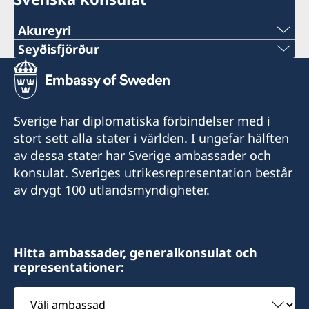
Akureyri
Seyðisfjörður
Sveriges honorärkonsulat Akureyri
Honorärkonsul Eva Halapi
Sveriges honorärkonsulat Seyðisfjörður
Honorärkonsul Hanna Christel Sigurkarlsdóttir
Tel. +354 891 87 77
Sverige har diplomatiska förbindelser med i
E-post: eva.halapi@gmail.com
Tel. +354 847 7207
stort sett alla stater i världen. I ungefär hälften
E-post: hannachristel@gmail.com
av dessa stater har Sverige ambassader och
Munkaþverárstræti 3
konsulat. Sveriges utrikesrepresentation består
600 Akureyri
Fossgata 4
av drygt 100 utlandsmyndigheter.
Island
710 Seyðisfjörður
Island
Hitta ambassader, generalkonsulat och
representationer:
Välj