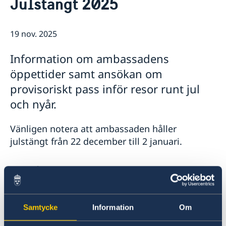
Julstängt 2025
Om oss
Ambassadens personal
Så stöttar vi svenska företag
19 nov. 2025
Vi är en resurs för svenska företag
Aktuellt
Team Sweden
Information om ambassadens
Nyheter
Så kan du få stöd
öppettider samt ansökan om
Svenska företag i Irland
Nationaldagsfirande på ambassaden 8/6
Kalendarium
Anmäl handelshinder
Lediga tjänster
provisoriskt pass inför resor runt jul
Welcome Sweden-program
och nyår.
Vänligen notera att ambassaden håller
julstängt från 22 december till 2 januari.
Vid brådskande konsulära ärenden när
ambassaden är stängd, kontakta UD-jouren i
Stockholm på telefon +46 8 405 50 05.
Samtycke
Information
Om
Vid behov av provisoriskt pass för resor runt jul