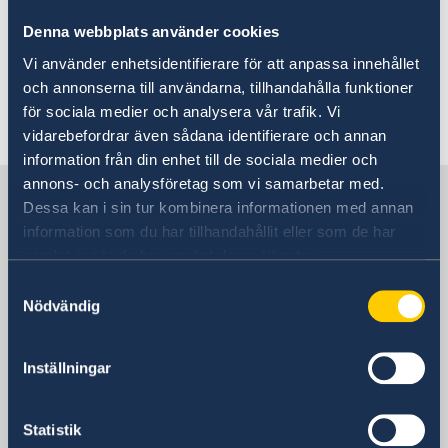
och nyår, var god kontakta ambassaden
Denna webbplats använder cookies
snarast. Läs mer om
provisoriska pass
på
Vi använder enhetsidentifierare för att anpassa innehållet
hemsidan.
och annonserna till användarna, tillhandahålla funktioner
för sociala medier och analysera vår trafik. Vi
Senast uppdaterad 19 nov. 2025, 11.15
vidarebefordrar även sådana identifierare och annan
information från din enhet till de sociala medier och
annons- och analysföretag som vi samarbetar med.
Sverige i Irland
Dessa kan i sin tur kombinera informationen med annan
information som du har tillhandahållit eller som de har
samlat in när du har använt deras tjänster.
SVERIGES AMBASSAD
Samtyckesval
Besöksadress
Nödvändig
Embassy of Sweden
Kildress House
Inställningar
Floor 2
Pembroke Row, Dublin
D02 H008
Statistik