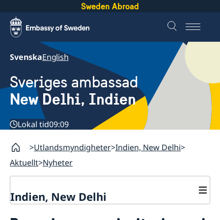
Sweden Abroad
Svenska
English
Sveriges ambassad
New Delhi, Indien
Lokal tid
09:09
Utlandsmyndigheter
Indien, New Delhi
Aktuellt
Nyheter
Indien, New Delhi
Kontakt