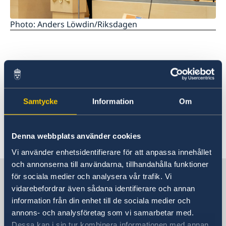
Photo: Anders Löwdin/Riksdagen
Ta del av och läs
utrikesdeklarationen 2023.
Samtycke
Information
Om
Tal: Utrikesdeklarationen på regeringens
webbplats
Denna webbplats använder cookies
Pressmeddelande om utrikesdeklarationen på
regeringens webbplats
Vi använder enhetsidentifierare för att anpassa innehållet
och annonserna till användarna, tillhandahålla funktioner
Sverige i Indien
för sociala medier och analysera vår trafik. Vi
vidarebefordrar även sådana identifierare och annan
information från din enhet till de sociala medier och
Sveriges ambassad
annons- och analysföretag som vi samarbetar med.
Dessa kan i sin tur kombinera informationen med annan