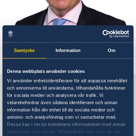
Samtycke
Information
Om
Denna webbplats använder cookies
Vi använder enhetsidentifierare för att anpassa innehållet
Sverige i Indien
och annonserna till användarna, tillhandahålla funktioner
för sociala medier och analysera vår trafik. Vi
Sveriges ambassad
vidarebefordrar även sådana identifierare och annan
information från din enhet till de sociala medier och
Besöksadress
annons- och analysföretag som vi samarbetar med.
4-5 Nyaya Marg
Dessa kan i sin tur kombinera informationen med annan
Chanakyapuri
information som du har tillhandahållit eller som de har