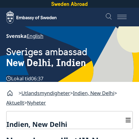
Sweden Abroad
Svenska
English
Sveriges ambassad
New Delhi, Indien
Lokal tid
06:37
Utlandsmyndigheter
Indien, New Delhi
Aktuellt
Nyheter
Indien, New Delhi
Kontakt