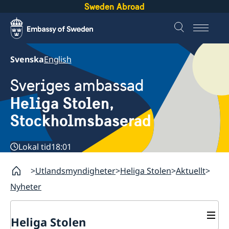
Sweden Abroad
Svenska
English
Sveriges ambassad
Heliga Stolen,
Stockholmsbaserad
Lokal tid
18:01
Utlandsmyndigheter
Heliga Stolen
Aktuellt
Nyheter
Heliga Stolen