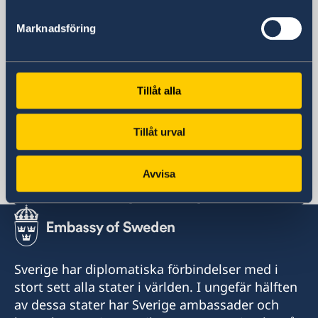
Postadress
Marknadsföring
Utrikesdepartementet
Kansliet för stöd till mindre
utlandsmyndigheter (UD KSU)
103 39 STOCKHOLM
Tillåt alla
Telefonnummer
+46 8 405 10 00
Tillåt urval
Fax
+46 8 723 11 76
Avvisa
E-postadress
sbs.malta.heliga-stolen@gov.se
Sverige har diplomatiska förbindelser med i
stort sett alla stater i världen. I ungefär hälften
av dessa stater har Sverige ambassader och