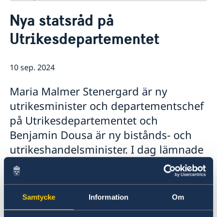
Kontakt
Nya statsråd på
Om oss
Utrikesdepartementet
Dataskyddspolicy (GDPR)
Aktuellt
Nyheter
10 sep. 2024
Maria Malmer Stenergard är ny
utrikesminister och departementschef
på Utrikesdepartementet och
Benjamin Dousa är ny bistånds- och
utrikeshandelsminister. I dag lämnade
statminister Ulf Kristersson
regeringsförklaringen till riksdagen
och anmälde nya statsråd i
Samtycke
Information
Om
regeringen.