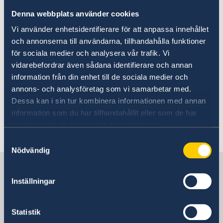
I dag, tisdagen den 10 september, i samband
Denna webbplats använder cookies
med regeringsförklaringen berättade
Vi använder enhetsidentifierare för att anpassa innehållet
statsminister Ulf Kristersson om förändringar i
och annonserna till användarna, tillhandahålla funktioner
regeringen. Det är två nya statsråd och fyra
för sociala medier och analysera vår trafik. Vi
statsråd som byter ministerpost.
vidarebefordrar även sådana identifierare och annan
information från din enhet till de sociala medier och
annons- och analysföretag som vi samarbetar med.
Statsminister Ulf Kristersson presenterade
Dessa kan i sin tur kombinera informationen med annan
förändringar i regeringen - Regeringen.se
information som du har tillhandahållit eller som de har
samlat in när du har använt deras tjänster.
Senast uppdaterad 11 sep. 2024, 15.54
Samtyckesval
Nödvändig
Sverige i Heliga Stolen
Inställningar
SVERIGES AMBASSAD
(STOCKHOLMSBASERAD)
Statistik