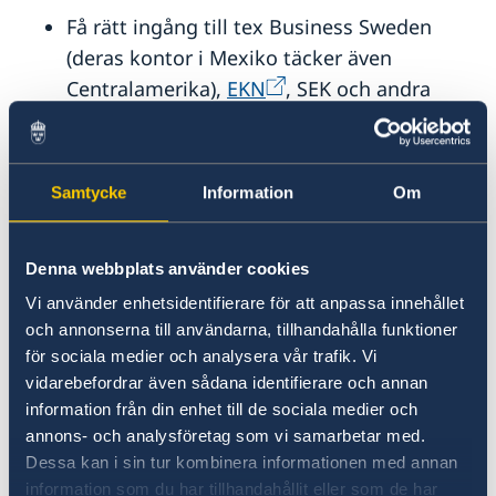
Få rätt ingång till tex Business Sweden
(deras kontor i Mexiko täcker även
Centralamerika),
EKN
, SEK och andra
aktörer.
Förstå lokala förutsättningar, träffa rätt
personer och delta i evenemang där
Samtycke
Information
Om
svenska företag syns.
Många ambassader och konsulat har fina
Denna webbplats använder cookies
och representativa lokaler som kan hyras
av svenska aktörer.
Vi använder enhetsidentifierare för att anpassa innehållet
och annonserna till användarna, tillhandahålla funktioner
Som del i uppdraget att stärka
för sociala medier och analysera vår trafik. Vi
Sverigebilden utomlands arbetar vi med
vidarebefordrar även sådana identifierare och annan
breda projekt som ofta inkluderar svenska
information från din enhet till de sociala medier och
företag – hör av dig så berättar vi mer.
annons- och analysföretag som vi samarbetar med.
Dessa kan i sin tur kombinera informationen med annan
information som du har tillhandahållit eller som de har