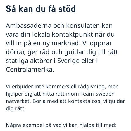
Kontakt
Så kan du få stöd
Om oss
Så stöttar vi svenska företag
Ambassaderna och konsulaten kan
Vi är en resurs för svenska företag
Team Sweden
vara din lokala kontaktpunkt när du
Så kan du få stöd
vill in på en ny marknad. Vi öppnar
Svenska företag i Centralamerika
dörrar, ger råd och guidar dig till rätt
Anmäl handelshinder
statliga aktörer i Sverige eller i
Aktuellt
Centralamerika.
Vi erbjuder inte kommersiell rådgivning, men
hjälper dig att hitta rätt inom Team Sweden-
nätverket.
Börja med att kontakta oss, vi guidar
dig rätt.
Några exempel på vad vi kan hjälpa till med: