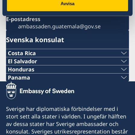
Konsulära ärenden
Avvisa
+502 2384 7304
E-postadress
ambassaden.guatemala@gov.se
Svenska konsulat
Costa Rica
Telefon:
El Salvador
Telefon:
Honduras
+506 2213 0620
Telefon:
Panama
+503 2555 1000
Telefon:
E-post:
+504 22253898
E-post:
+507 6955-2801
consuladodesuecia.sanjose@gmail.com
E-post:
Sverige har diplomatiska förbindelser med i
consuladodesuecia.sansalvador@gmail.com
E-post:
Consulado Honorario de Suecia
stort sett alla stater i världen. I ungefär hälften
consuladodesuecia.tegucigalpa@gmail.com
Jiménez & Pacheco Attorneys at law
Consulado Honorario de Suecia
av dessa stater har Sverige ambassader och
consuladosuecia.panama@gmail.com
Calle 152 A
Calle Nueva No.1
Consulado Honorario de Suecia
konsulat. Sveriges utrikesrepresentation består