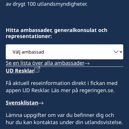
Oficinas Comproim SA
Casa 3733 Colonia Escalón
Col. Tiloarque, Blvd. Fuerzas Armadas
Consulado Honorario de Suecia
av drygt 100 utlandsmyndigheter.
Pavas, San José
San Salvador
Costado Oeste Plaza Millennium,
Calle 50, Edificio Mall 50, local 12
Costa Rica
El Salvador
Comayaguela
Calle 66 y 67 San Francisco
Honduras
Panama City
Måndag till fredag kl. 9:00 - 12:00
Måndag till fredag kl. 9:00 - 12:00
Hitta ambassader, generalkonsulat och
Panamá
representationer:
Måndag till fredag kl. 9:00 - 12:00
Honorärkonsul
Honorärkonsul
Måndag till fredag kl. 9:00 - 12:00
Välj
Honorärkonsul
Sergio Jiménez Odio
ambassad
Luis Castillo Rivas
Honorärkonsul
Juliette Handal de Castillo
Se en lista över alla ambassader
Raúl Cubilla
UD Resklar
Få aktuell reseinformation direkt i fickan med
appen UD Resklar. Läs mer på regeringen.se.
Svensklistan
Lämna uppgifter om var du befinner dig och
hur du kan kontaktas under din utlandsvistelse.