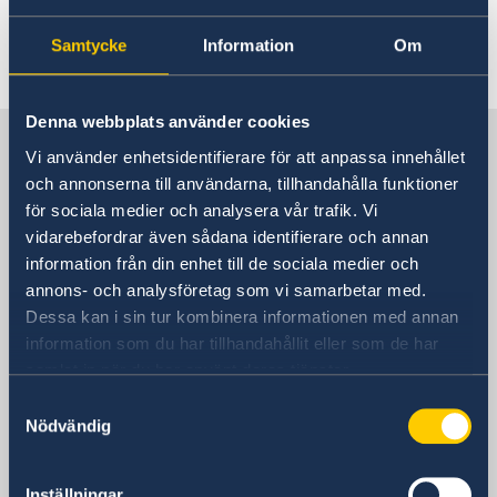
Dataskyddspolicy för utlandsmyndigheterna
Samtycke
Information
Om
Senast uppdaterad 10 aug. 2023, 13.25
Denna webbplats använder cookies
Sverige i Grekland
Vi använder enhetsidentifierare för att anpassa innehållet
och annonserna till användarna, tillhandahålla funktioner
för sociala medier och analysera vår trafik. Vi
Sveriges ambassad
vidarebefordrar även sådana identifierare och annan
information från din enhet till de sociala medier och
Besöksadress
annons- och analysföretag som vi samarbetar med.
Vassileos Konstantinou 7
Dessa kan i sin tur kombinera informationen med annan
Athen
information som du har tillhandahållit eller som de har
Postadress
samlat in när du har använt deras tjänster.
Embassy of Sweden
Vassileos Konstantinou 7
Samtyckesval
Nödvändig
106 74 Athens
Grekland
Telefonnummer
Inställningar