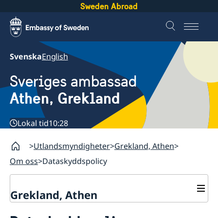
Sweden Abroad
Svenska
English
Sveriges ambassad
Athen, Grekland
Lokal tid
10:28
Utlandsmyndigheter
Grekland, Athen
Om oss
Dataskyddspolicy
Grekland, Athen
Kontakt