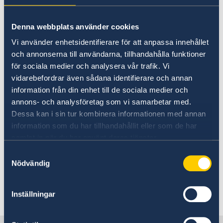
Loutraki E-post:
svsk.loutraki@windowslive.com
Denna webbplats använder cookies
Vi använder enhetsidentifierare för att anpassa innehållet
Svensk-Grekiska Föreningen på Rhodos
och annonserna till användarna, tillhandahålla funktioner
Ordförande: Ull
Tel: +30 22410 75488
a Andreadis
för sociala medier och analysera vår trafik. Vi
E-post:
svenskaklubbenrhodos@hotmail.com
vidarebefordrar även sådana identifierare och annan
information från din enhet till de sociala medier och
Senast uppdaterad 23 jan. 2018, 15.30
annons- och analysföretag som vi samarbetar med.
Dessa kan i sin tur kombinera informationen med annan
Till Grekland, Athen
information som du har tillhandahållit eller som de har
samlat in när du har använt deras tjänster.
Övriga kontakter
Samtyckesval
Nödvändig
Svenskrelaterade föreningar
Inställningar
Svenskar i Världen