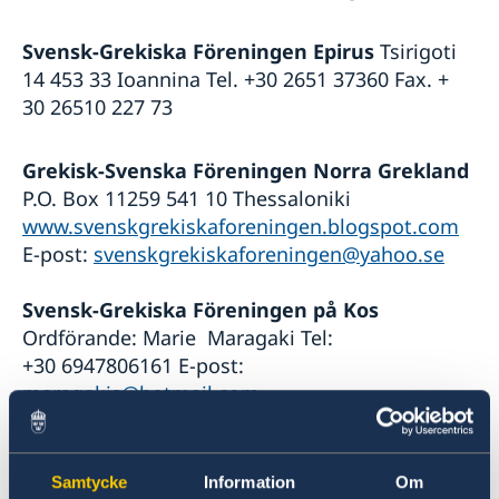
Svensk-Grekiska Föreningen Epirus
Tsirigoti
14 453 33 Ioannina Tel. +30 2651 37360 Fax. +
30 26510 227 73
Grekisk-Svenska Föreningen Norra Grekland
P.O. Box 11259 541 10 Thessaloniki
www.svenskgrekiskaforeningen.blogspot.com
E-post:
svenskgrekiskaforeningen@yahoo.se
Svensk-Grekiska Föreningen på Kos
Ordförande: Marie Maragaki Tel:
+30 6947806161 E-post:
maragakis@hotmail.com
Svensk-Grekiska Föreningen i Loutraki
c/o
Paleologou Karpounari P.O.Box 1711 203 00
Samtycke
Information
Om