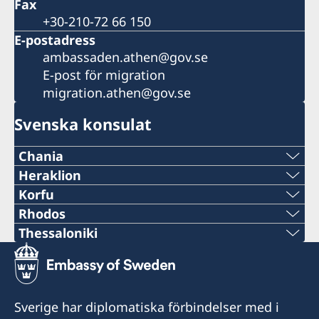
Fax
+30-210-72 66 150
E-postadress
ambassaden.athen@gov.se
E-post för migration
migration.athen@gov.se
Svenska konsulat
Chania
Telefonnummer
Heraklion
Telefonnummer
Korfu
+30 28210 57330
Telefonnummer
Rhodos
+30 2810 225991
Telefonnummer
Thessaloniki
E-post
+30 26610-37938
Telefonnummer
E-post
+30 22410 96430
chania@consulatesofsweden.gr
E-post
+30 2310 284065
heraklion@consulatesofsweden.gr
E-post
Faxnummer
Sverige har diplomatiska förbindelser med i
corfu@consulatesofsweden.gr
E-post