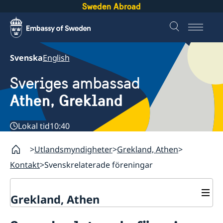
Sweden Abroad
Svenska
English
Sveriges ambassad
Athen, Grekland
Lokal tid
10:40
Utlandsmyndigheter
Grekland, Athen
Kontakt
Svenskrelaterade föreningar
Grekland, Athen
Kontakt