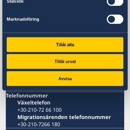
Statistik
Sverige i Grekland
Marknadsföring
Sveriges ambassad
Besöksadress
Vassileos Konstantinou 7
Tillåt alla
Athen
Postadress
Tillåt urval
Embassy of Sweden
Vassileos Konstantinou 7
Avvisa
106 74 Athens
Grekland
Telefonnummer
Växeltelefon
+30-210-72 66 100
Migrationsärenden telefonnummer
+30-210-7266 180