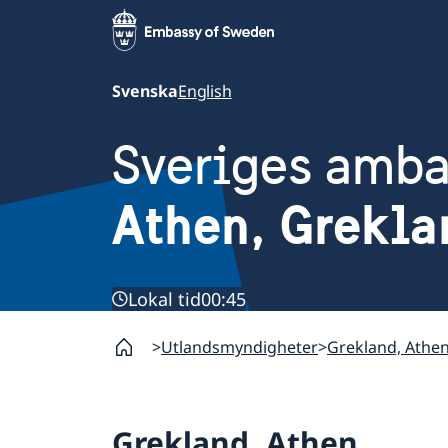
Svenska
English
Sveriges amb
Athen, Grekla
Lokal tid
00:45
Utlandsmyndigheter
Grekland, Athe
Grekland, Athen