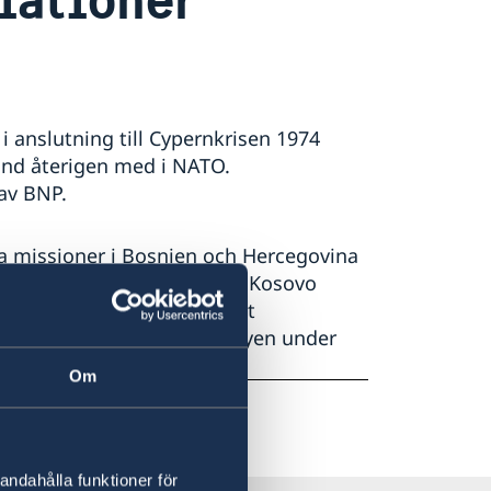
 anslutning till Cypernkrisen 1974
and återigen med i NATO.
 av BNP.
lla missioner i Bosnien och Hercegovina
 Palestina (EUPOL COPPS), Kosovo
n och Ukraina (EUBAM) samt
surser till insatserna i Libyen under
Om
andahålla funktioner för