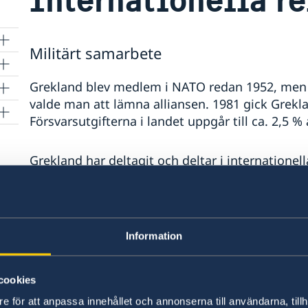
Militärt samarbete
Grekland blev medlem i NATO redan 1952, men i
valde man att lämna alliansen. 1981 gick Grekl
Försvarsutgifterna i landet uppgår till ca. 2,5 %
Grekland har deltagit och deltar i internatione
(EUFOR-Althea och EUPM), Somalia (ATALANTA),
(EULEX och KFOR), Georgien (EUMM), Moldavie
Afghanistan (ISAF). Grekland bidrog även med re
2011.
Information
Senast uppdaterad 04 aug. 2020, 13.33
cookies
e för att anpassa innehållet och annonserna till användarna, tillh