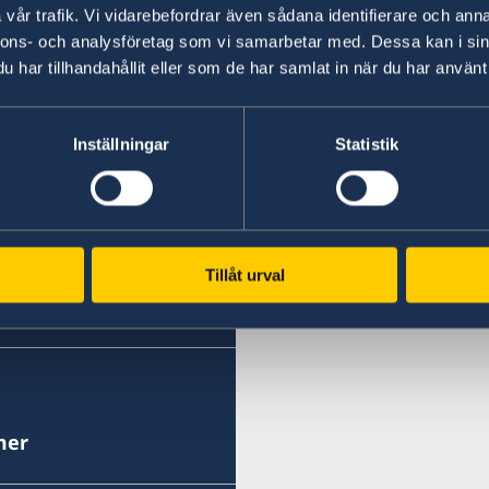
vår trafik. Vi vidarebefordrar även sådana identifierare och anna
nnons- och analysföretag som vi samarbetar med. Dessa kan i sin
har tillhandahållit eller som de har samlat in när du har använt 
Svenska konsulat
Chania
Inställningar
Statistik
Telefonnummer
Heraklion
Telefonnummer
Korfu
+30 28210 57330
Telefonnummer
Rhodos
+30 2810 225991
Telefonnummer
Thessaloniki
E-post
Tillåt urval
+30 26610-37938
Telefonnummer
E-post
+30 22410 96430
chania@consulatesofswe
E-post
+30 2310 284065
heraklion@consulatesof
E-post
Faxnummer
corfu@consulatesofswed
E-post
Faxnummer
rhodos@consulatesofswe
+30 28210 57337
Ioannou Theotoki 50
thessaloniki@consulates
mer
+30 2810 300523
491 00 Korfu
Faxnummer
Iroon Politechniou 43,
Faxnummer