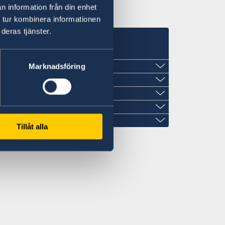
n information från din enhet
 tur kombinera informationen
deras tjänster.
Marknadsföring
Tillåt alla
den.gr
sweden.gr
en.gr
den.gr
ofsweden.gr