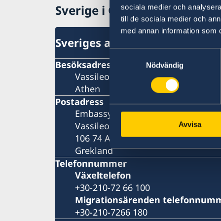
Sverige i Grekland
sociala medier och analysera 
till de sociala medier och a
med annan information som du 
Sveriges ambassad
Samtyckesval
Besöksadress
Nödvändig
Vassileos Konstantinou 7
Athen
Postadress
Embassy of Sweden
Vassileos Konstantinou 7
Avvisa
106 74 Athens
Grekland
Telefonnummer
Växeltelefon
+30-210-72 66 100
Migrationsärenden telefonnum
+30-210-7266 180