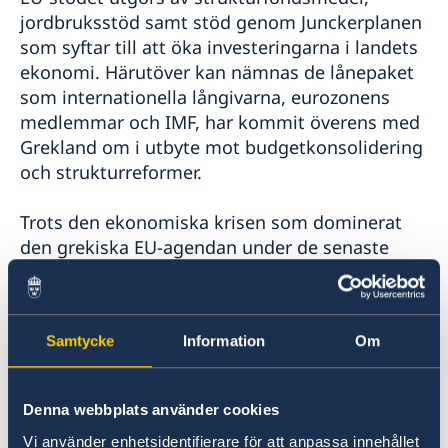
jordbruksstöd samt stöd genom Junckerplanen
som syftar till att öka investeringarna i landets
ekonomi. Härutöver kan nämnas de lånepaket
som internationella långivarna, eurozonens
medlemmar och IMF, har kommit överens med
Grekland om i utbyte mot budgetkonsolidering
och strukturreformer.
Trots den ekonomiska krisen som dominerat
den grekiska EU-agendan under de senaste
åren stöder Grekland oftast förslag till EU:s
fortsatta fördjupning, men söker samtidigt
värna om små länders röststyrka. Landet är
Samtycke
Information
Om
aktivt i EU framförallt i frågor som gäller det
egna geografiska närområdet, migration- och
asylpolitiken, jordbrukspolitiken,
Denna webbplats använder cookies
socialpolitiken, sjöfartspolitiken och EU:s
Vi använder enhetsidentifierare för att anpassa innehållet
budget. Grekland stöder EU:s fortsatta