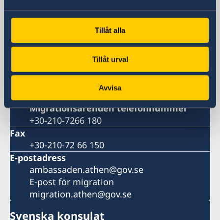
Postadress
Embassy of Sweden
Tillåt alla
Vassileos Konstantinou 7
106 74 Athens
Grekland
Tillåt urval
Telefonnummer
Växeltelefon
Avvisa
+30-210-72 66 100
Migrationsärenden telefonnummer
+30-210-7266 180
Fax
+30-210-72 66 150
E-postadress
ambassaden.athen@gov.se
E-post för migration
migration.athen@gov.se
Svenska konsulat