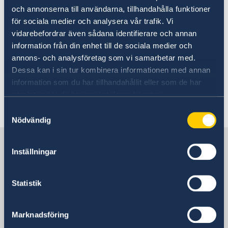
och annonserna till användarna, tillhandahålla funktioner
utvidgning med länderna på Västra Balkan och
för sociala medier och analysera vår trafik. Vi
Turkiet.
vidarebefordrar även sådana identifierare och annan
information från din enhet till de sociala medier och
Grekland höll senast det roterande EU-
annons- och analysföretag som vi samarbetar med.
ordförandeskapet under första halvåret 2014,
Dessa kan i sin tur kombinera informationen med annan
vilket var landets femte ordförandeskap.
information som du har tillhandahållit eller som de har
samlat in när du har använt deras tjänster.
Senast uppdaterad 04 aug. 2020, 13.34
Samtyckesval
Nödvändig
Sverige i Grekland
Inställningar
Sveriges ambassad
Statistik
Besöksadress
Vassileos Konstantinou 7
Marknadsföring
Athen