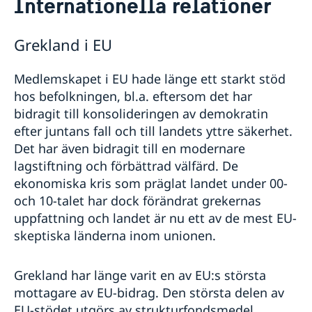
Internationella relationer
Svenskrelaterade föreningar
Om oss
Svenskar i Världen
Praktiktjänstgöring vid ambassaden i Athen
Så stöttar vi svenska företag
Grekland i EU
Dataskyddspolicy
Vi är en resurs för svenska företag
Aktuellt
Ledig tjänst
Team Sweden
Medlemskapet i EU hade länge ett starkt stöd
Nyheter
Så kan du få stöd
hos befolkningen, bl.a. eftersom det har
Svenska företag i
Ändrad handläggningsprocess för
bidragit till konsolideringen av demokratin
Anmäl handelshinder
pappersansökningar
efter juntans fall och till landets yttre säkerhet.
Det har även bidragit till en modernare
lagstiftning och förbättrad välfärd. De
ekonomiska kris som präglat landet under 00-
och 10-talet har dock förändrat grekernas
uppfattning och landet är nu ett av de mest EU-
skeptiska länderna inom unionen.
Grekland har länge varit en av EU:s största
mottagare av EU-bidrag. Den största delen av
EU-stödet utgörs av strukturfondsmedel,