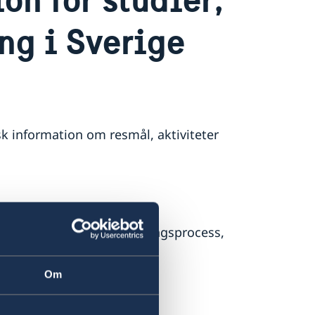
ng i Sverige
isk information om resmål, aktiviteter
med information om ansökningsprocess,
 förberedelser.
Om