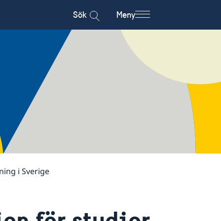
Sök
Meny
ning i Sverige
on för studier,