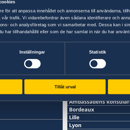
cookies
Ytterligare information om folkbokföring, per
e för att anpassa innehållet och annonserna till användarna, tillh
medborgarskap finns tillgänglig på
Skatteverke
vår trafik. Vi vidarebefordrar även sådana identifierare och anna
webbplatser.
nnons- och analysföretag som vi samarbetar med. Dessa kan i sin
har tillhandahållit eller som de har samlat in när du har använt 
Senast uppdaterad 23 okt. 2025, 15.27
Inställningar
Statistik
Svenska konsulat
Tillåt urval
Ambassadens konsulär
Telefon:
Bordeaux
Telefon:
Lille
+33 (0)1 44 18 88 00
Telefon:
Lyon
+33 (0)5 57 87 47 90