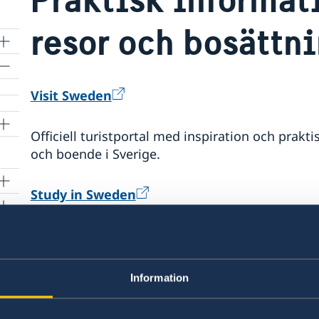
resor och bosättni
Visit Sweden
Officiell turistportal med inspiration och prakt
och boende i Sverige.
Study in Sweden
Officiell portal för internationella studenter 
visum, uppehållstillstånd, boende och praktiska
Information
Flytta till Sverige