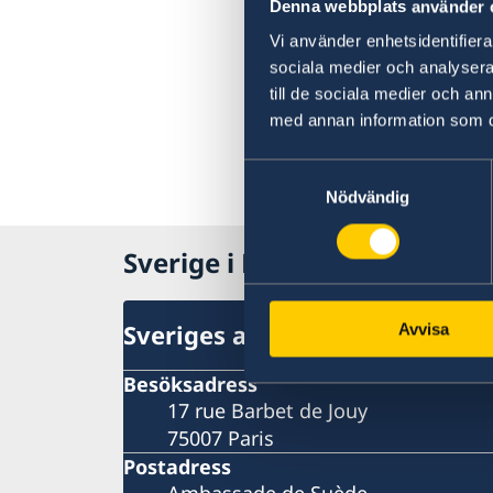
Denna webbplats använder 
Vi använder enhetsidentifierar
sociala medier och analysera 
till de sociala medier och a
med annan information som du 
Samtyckesval
Nödvändig
Sverige i Frankrike
Sveriges ambassad
Avvisa
Besöksadress
17 rue Barbet de Jouy
75007 Paris
Postadress
Ambassade de Suède