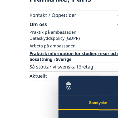
Kontakt / Öppettider
Svenska institutioner
Om oss
Svenska och nordiska föreningar
Praktik på ambassaden
Svenska kyrkor och skolor
Dataskyddspolicy (GDPR)
Presskontakt vid ambassaden
Arbeta på ambassaden
Frankrike i Sverige
Chaufför med administrativa och logistiska
Praktisk information för studier, resor och
arbetsuppgifter
bosättning i Sverige
Så stöttar vi svenska företag
Vi är en resurs för svenska företag
Aktuellt
Team Sweden
Fransk-svenska innovationspartnerskapet
Så kan du få stöd
Tidsbokning för konsulära ärenden
Svenska företag i Frankrike
Anmäl handelshinder
Samtycke