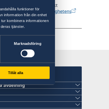
sonnummer, pass och svenskt
andahålla funktioner för
ts
respektive
Polismyndighetens
n information från din enhet
 tur kombinera informationen
deras tjänster.
Marknadsföring
Tillåt alla
a avdelning