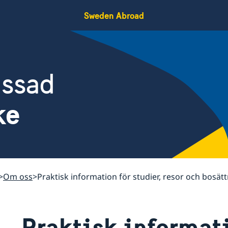
Sweden Abroad
assad
ke
Om oss
Praktisk information för studier, resor och bosätt
Praktisk informati