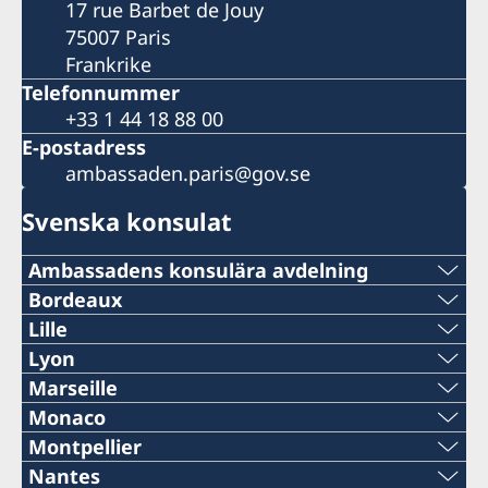
17 rue Barbet de Jouy
75007 Paris
Frankrike
Telefonnummer
+33 1 44 18 88 00
E-postadress
ambassaden.paris@gov.se
Svenska konsulat
Ambassadens konsulära avdelning
Telefon:
Bordeaux
Telefon:
Lille
+33 (0)1 44 18 88 00
Telefon:
Lyon
+33 (0)5 57 87 47 90
Telefon:
Marseille
E-mail:
+33 (0)3 74 44 60 61
Telefon:
Monaco
E-mail:
+33 (0)7 56 88 37 21
konsular.paris@gov.se
Telefon:
Montpellier
E-mail:
+33 (0)4 91 13 16 31
consulat@schroder-schyler.com
E-mail:
Nantes
E-mail: