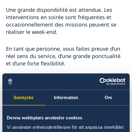
Une grande disponibilité est attendue. Les
interventions en soirée sont fréquentes et
occasionnellement des missions peuvent se
réaliser le week-end.
En tant que personne, vous faites preuve d’un
réel sens du service, d’une grande ponctualité
et d’une forte flexibilité.
Vous serez amené à évoluer au plus près des
personnalités de haut niveau, vous devez donc
disposer d’un sens aiguisé de la représentation
Samtycke
Information
Om
et en toute circonstance adopter une attitude
irréprochable.
Denna webbplats använder cookies
En plus du français, vous devez posséder un
Vi använder enhetsidentifierare för att anpassa innehållet