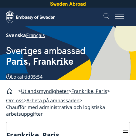
Sweden Abroad
Svenska
Français
Sveriges ambassad
Paris, Frankrike
Lokal tid
05:54
Utlandsmyndigheter
Frankrike, Paris
Om oss
Arbeta på ambassaden
Chaufför med administrativa och logistiska
arbetsuppgifter
Frankrike, Paris