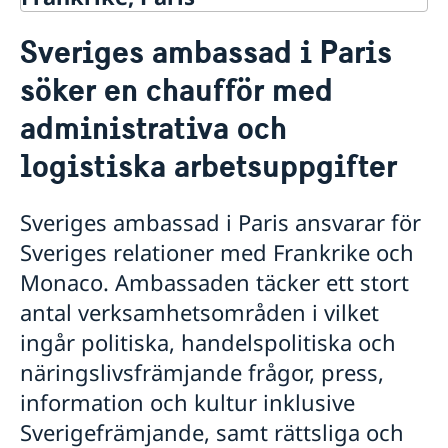
Kontakt / Öppettider
Sveriges ambassad i Paris
Svenska institutioner
Om oss
söker en chaufför med
Svenska och nordiska föreningar
Praktik på ambassaden
Svenska kyrkor och skolor
Dataskyddspolicy (GDPR)
administrativa och
Presskontakt vid ambassaden
Arbeta på ambassaden
Frankrike i Sverige
logistiska arbetsuppgifter
Chaufför med administrativa och logistiska
arbetsuppgifter
Sveriges ambassad i Paris ansvarar för
Praktisk information för studier, resor och
bosättning i Sverige
Sveriges relationer med Frankrike och
Så stöttar vi svenska företag
Monaco. Ambassaden täcker ett stort
Vi är en resurs för svenska företag
Aktuellt
antal verksamhetsområden i vilket
Team Sweden
Fransk-svenska innovationspartnerskapet
ingår politiska, handelspolitiska och
Så kan du få stöd
Tidsbokning för konsulära ärenden
Svenska företag i Frankrike
näringslivsfrämjande frågor, press,
Anmäl handelshinder
information och kultur inklusive
Sverigefrämjande, samt rättsliga och