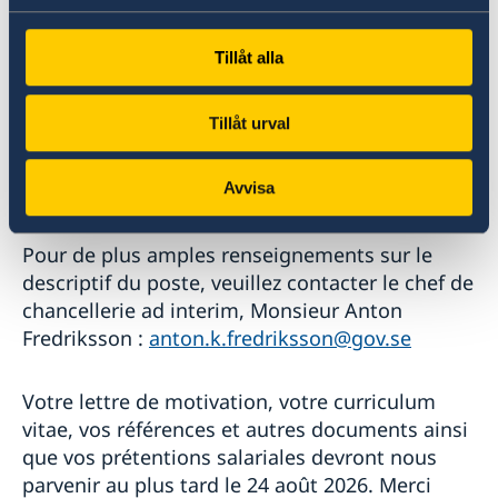
appartenant à des groupes sous-représentés.
Nous nous efforçons de promouvoir la diversité
Tillåt alla
et l'inclusion sur notre lieu de travail, et nous
accueillons les candidatures de personnes
Tillåt urval
ayant des parcours et expériences variés.
Toutes les candidatures seront traitées dans le
Avvisa
respect du principe de non-discrimination.
Pour de plus amples renseignements sur le
descriptif du poste, veuillez contacter le chef de
chancellerie ad interim, Monsieur Anton
Fredriksson :
anton.k.fredriksson@gov.se
Votre lettre de motivation, votre curriculum
vitae, vos références et autres documents ainsi
que vos prétentions salariales devront nous
parvenir au plus tard le 24 août 2026. Merci