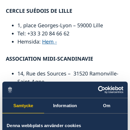
CERCLE SUÉDOIS DE LILLE
1, place Georges-Lyon – 59000 Lille
Tel: +33 3 20 84 66 62
Hemsida:
Hem -
ASSOCIATION MIDI-SCANDINAVIE
14, Rue des Sources – 31520 Ramonville-
Saint-Agne
E-mail:
contact@midiscandinavie.fr
Hemsida:
Association Midi-Scandinavie |
Samtycke
Information
Om
Scandinaves et amis de la Scandinavie à
Toulouse
Denna webbplats använder cookies