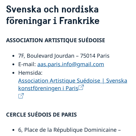
Kontakt / Öppettider
Svenska och nordiska
Svenska institutioner
föreningar i Frankrike
Svenska och nordiska föreningar
Svenska kyrkor och skolor
Presskontakt vid ambassaden
Frankrike i Sverige
ASSOCIATION ARTISTIQUE SUÉDOISE
Om oss
7F, Boulevard Jourdan – 75014 Paris
Praktik på ambassaden
Så stöttar vi svenska företag
Dataskyddspolicy (GDPR)
E-mail:
aas.paris.info@gmail.com
Vi är en resurs för svenska företag
Aktuellt
Arbeta på ambassaden
Hemsida:
Team Sweden
Fransk-svenska innovationspartnerskapet
Association Artistique Suédoise | Svenska
Chaufför med administrativa och logistiska
Praktisk information för studier, resor och
Så kan du få stöd
Tidsbokning för konsulära ärenden
arbetsuppgifter
bosättning i Sverige
konstföreningen i Paris
Svenska företag i Frankrike
Anmäl handelshinder
CERCLE SUÉDOIS DE PARIS
6, Place de la République Dominicaine –