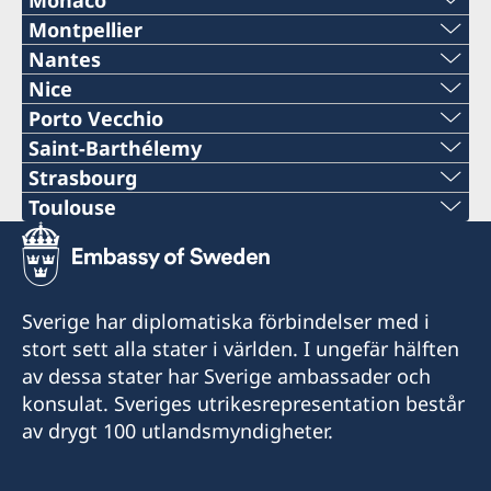
E-mail:
+33 (0)7 56 88 37 21
konsular.paris@gov.se
Telefon:
Montpellier
E-mail:
+33 (0)4 91 13 16 31
consulat@schroder-schyler.com
E-mail:
Nantes
E-mail:
17 rue Barbet de Jouy
+377 97 97 87 24
consulat.suede.lille@gmail.com
Telefon:
Nice
E-mail:
75007 Paris
Consulat honoraire de Suède à Bordeaux
consulat.suede.montpellier@gmail.com
consulat.suede.lyon@gmail.com
Telefon:
Porto Vecchio
E-mail:
Frankrike
35 bis Cours du Médoc
Consulat honoraire de Suède à Lille
+33 (0)6 81 12 50 88
consulatsuede@tddem.fr
Telefon:
Saint-Barthélemy
Consulat honoraire de Suède à Montpellier
CS 90041
M. Ludovic Lemahieu
Consulat honoraire de Suède à Lyon
+33 (0)4 89 24 16 51
monaco@consulatdesuede.com
Telefon:
Strasbourg
Maison des Relations Internationales
33070 Bordeaux
E-mail:
Hôtel Vrau
Mme Virginie Ferraton
Consulat honoraire de Suède à Marseille
+33 (0)4 95 72 13 90
Växeln är bemannad under telefontider:
Telefon:
Toulouse
14 Descente en Barrat
11 rue du Pont Neuf
E-mail:
32 rue de Trion
519/525 Chemin du Littoral
Consulat honoraire de Suède à Monaco
+590 (0)590 27 29 38
Måndag, tisdag och fredag : 10.00-12.00
nantes@consulats-suede.fr
34000 Montpellier
Telefon:
Ny adress från 1 juli 2026
59800 Lille
69005 Lyon
Email:
13016 Marseille
Clipper Palace
+33 (0)6 31 11 88 03
Onsdag och torsdag : 14.00-16.00
contact@consulat-suede.fr
Bourse Maritime 3° Etage
Email:
4, Rue de la Turbie
Consulat honoraire de Suède à Nantes
Öppettider:
+33 (0)5 61 12 67 67
Öppettider:
Öppettider:
consul@archipetrus.com
Öppettider:
1 Place Lainé
98000 Monaco
Email:
30 rue Marie-Anne du Boccage
Enligt överenskommelse.
Consulat honoraire de Suède à Nice
Obligatorisk tidsbokning för alla besök via
Enligt överenskommelse
Enligt överenskommelse.
Sverige har diplomatiska förbindelser med i
Enligt överenskommelse.
CS 82186
contact@consulat-suede-stbarth.fr
E-mail:
44000 Nantes
Sommarstängt : 20/07-21/08 2026
54, rue Gioffredo
ambassadens bokningssystem (se kontakt/
Consulat honoraire de Suède à Porto Vecchio
Sommarstängt : 3-14/8 2026
stort sett alla stater i världen. I ungefär hälften
33075 Bordeaux Cedex
Telefontider:
consulat.suede.strasbourg@wanadoo.fr
06000 Nice
öppettider)
Moulin de Guardienna
Besöksadress:
Sommarstängt : 27/07-27/08 2026
av dessa stater har Sverige ambassader och
Måndag 9.00-14.00
consulat.suede.toulouse@gmail.com
Öppettider:
Konsulatet i Montpellier kan utlämna pass, ID-
Route d’Arca
Consulat honoraire de Suède à Saint-
Konsulatet i Lille kan utlämna pass, ID-kort och
Consulat honoraire de Suède à Strasbourg
konsulat. Sveriges utrikesrepresentation består
Konsulatet i Marseille kan utlämna pass, ID-
Tisdag - fredag 9.00-12.00
Enligt överenskommelse.
Öppettider:
kort och körkort som sökts vid polismyndighet
20137 Porto Vecchio
Barthélemy
körkort som sökts vid en ambassad eller
C/O Représentation permanente de la Suède
Konsulatet i Lyon kan utlämna pass, ID-kort
Consulat honoraire de Suède
av drygt 100 utlandsmyndigheter.
kort och körkort som sökts vid polismyndighet
Sommarstängt : 20/07-31/07 2026
Enligt överenskommelse.
i Sverige eller vid en svensk ambassad.
Öppettider:
CCPF Public
polismyndighet i Sverige.
auprès du Conseil de l'Europe
och körkort som sökts vid en ambassad eller
M. Pascal Gorrias
i Sverige eller vid en svensk ambassad.
Öppettider:
Stängt på onsdagar och fredagar.
Öppettider:
Enligt överenskommelse.
97133 Saint-Barthélemy
67 allée de la Robertsau
polismyndighet i Sverige.
30, rue Théodore Ozenne
Konsulatet kan även utfärda provisoriska pass.
Enligt överenskommelse.