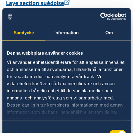
Laye section suédoise
2 bis, Rue du Fer à Cheval
CS 40118
Samtycke
Information
Om
78100 Saint Germain-en-Laye
Tel: +33 6 40 48 08 42
admin@sectionsuedoise.com
Denna webbplats använder cookies
Vi använder enhetsidentifierare för att anpassa innehållet
Svenska skolföreningen på Franska Rivieran
och annonserna till användarna, tillhandahålla funktioner
för sociala medier och analysera vår trafik. Vi
vidarebefordrar även sådana identifierare och annan
40, avenue de Verdun
information från din enhet till de sociala medier och
annons- och analysföretag som vi samarbetar med.
06800 Cagnes-sur-Mer
Dessa kan i sin tur kombinera informationen med annan
Frankrike
information som du har tillhandahållit eller som de har
Tel: +33 6 06 94 03 19
samlat in när du har använt deras tjänster.
svenskaskolan.rivieran@gmail.com
Samtyckesval