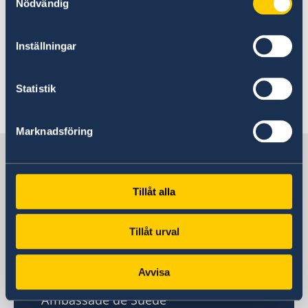
Nödvändig
Svenska skolan – Svenska klubben i Alsace
Inställningar
Kontakta oss
Statistik
Senast uppdaterad 18 feb. 2026, 11.50
Marknadsföring
Sverige i Frankrike
Tillåt alla
Sveriges ambassad
Besöksadress
Tillåt urval
17 rue Barbet de Jouy
75007 Paris
Avvisa
Postadress
Ambassade de Suède