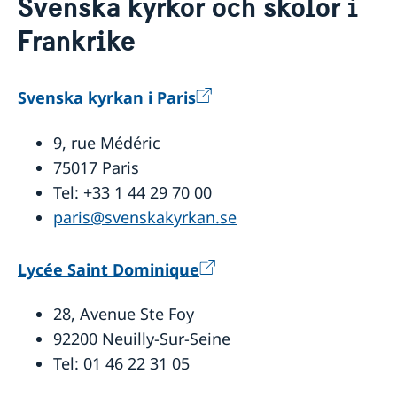
Svenska kyrkor och skolor i
Svenska institutioner
Frankrike
Svenska och nordiska föreningar
Svenska kyrkor och skolor
Presskontakt vid ambassaden
Frankrike i Sverige
Svenska kyrkan i Paris
Om oss
9, rue Médéric
Praktik på ambassaden
Så stöttar vi svenska företag
Dataskyddspolicy (GDPR)
75017 Paris
Vi är en resurs för svenska företag
Aktuellt
Arbeta på ambassaden
Tel: +33 1 44 29 70 00
Team Sweden
Fransk-svenska innovationspartnerskapet
paris@svenskakyrkan.se
Chaufför med administrativa och logistiska
Praktisk information för studier, resor och
Så kan du få stöd
Tidsbokning för konsulära ärenden
arbetsuppgifter
bosättning i Sverige
Svenska företag i Frankrike
Anmäl handelshinder
Lycée Saint Dominique
28, Avenue Ste Foy
92200 Neuilly-Sur-Seine
Tel: 01 46 22 31 05