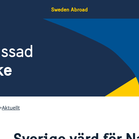
Sweden Abroad
assad
ke
Aktuellt
Sverige värd för N