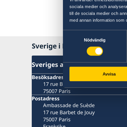
sociala medier och analysera 
till de sociala medier och a
med annan information som du 
Samtyckesval
Nödvändig
Sverige i Frankrike
Sveriges ambassad
Avvisa
Besöksadress
17 rue Barbet de Jouy
75007 Paris
Postadress
Ambassade de Suède
17 rue Barbet de Jouy
75007 Paris
Frankrike