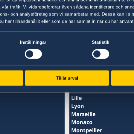
vår trafik. Vi vidarebefordrar även sådana identifierare och anna
nnons- och analysföretag som vi samarbetar med. Dessa kan i sin
har tillhandahållit eller som de har samlat in när du har använt 
Senast uppdaterad 21 maj 2026, 11.51
Inställningar
Statistik
Svenska konsulat
Tillåt urval
Ambassadens konsulär
Telefon:
Bordeaux
Telefon:
Lille
+33 (0)1 44 18 88 00
Telefon:
Lyon
+33 (0)5 57 87 47 90
Telefon:
Marseille
E-mail:
+33 (0)3 74 44 60 61
Telefon:
Monaco
E-mail:
+33 (0)7 56 88 37 21
konsular.paris@gov.se
Telefon:
Montpellier
E-mail: