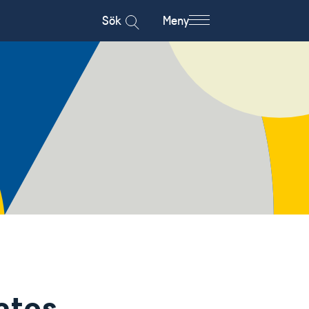
Sök
Meny
atos