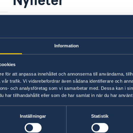
Information
cookies
e för att anpassa innehållet och annonserna till användarna, tillh
vår trafik. Vi vidarebefordrar även sådana identifierare och anna
Svenska konsulat
nnons- och analysföretag som vi samarbetar med. Dessa kan i sin
har tillhandahållit eller som de har samlat in när du har använt 
Ambassadens konsulär
Telefon:
Bordeaux
Telefon:
Lille
Inställningar
Statistik
+33 (0)1 44 18 88 00
Telefon:
Lyon
+33 (0)5 57 87 47 90
Telefon:
Marseille
E-mail: