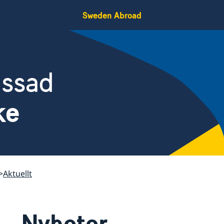
Sweden Abroad
assad
ke
Aktuellt
Nyheter