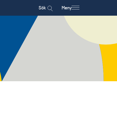
Sök
Meny