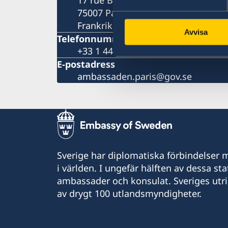
75007 Paris
Frankrike
Avvisa
Telefonnummer
+33 1 44 18 88 00
E-postadress
ambassaden.paris@gov.se
Sverige har diplomatiska förbindelser me
i världen. I ungefär hälften av dessa sta
ambassader och konsulat. Sveriges utr
av drygt 100 utlandsmyndigheter.