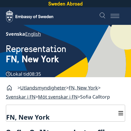
Sweden Abroad
Svenska
English
Representation
FN, New York
Lokal tid
08:35
Utlandsmyndigheter
FN, New York
Svenskar i FN
Möt svenskar i FN
Sofia Calltorp
FN, New York
Om oss