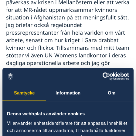
påverkas av krisen i Mellanöstern eller att verka
för att MR-rådet uppmärksammar kvinnors
situation i Afghanistan på ett meningsfullt sätt.
Jag briefar också regelbundet
pressrepresentanter från hela världen om vårt
arbete, senast om hur kriget i Gaza drabbat
kvinnor och flickor. Tillsammans med mitt team
stöttar vi även UN Womens landkontor i deras
dagliga operationella arbete och jag gör
regelbundet resor till världens kris- och
konflikthärdar för att se vad som behövs på
plats. En dag på fältet innehåller mängder av
besök och möten med drabbade, och inte
Samtycke
Information
Om
minst med de lokala kvinnoorganisationer
genom vilka vi arbetar. Att få ta del av deras
Denna webbplats använder cookies
oförtröttliga engagemang under de svåraste
omständigheterna är enormt inspirerande!
Vi använder enhetsidentifierare för att anpassa innehållet
och annonserna till användarna, tillhandahålla funktioner