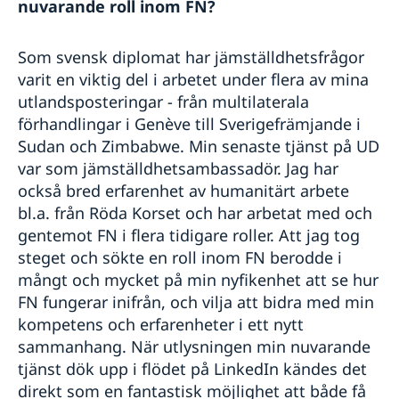
nuvarande roll inom FN?
Som svensk diplomat har jämställdhetsfrågor
varit en viktig del i arbetet under flera av mina
utlandsposteringar - från multilaterala
förhandlingar i Genève till Sverigefrämjande i
Sudan och Zimbabwe. Min senaste tjänst på UD
var som jämställdhetsambassadör. Jag har
också bred erfarenhet av humanitärt arbete
bl.a. från Röda Korset och har arbetat med och
gentemot FN i flera tidigare roller. Att jag tog
steget och sökte en roll inom FN berodde i
mångt och mycket på min nyfikenhet att se hur
FN fungerar inifrån, och vilja att bidra med min
kompetens och erfarenheter i ett nytt
sammanhang. När utlysningen min nuvarande
tjänst dök upp i flödet på LinkedIn kändes det
direkt som en fantastisk möjlighet att både få