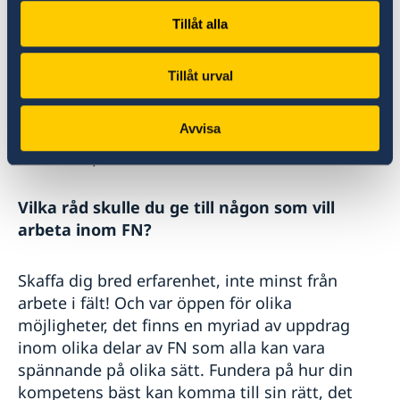
mandat har varit viktigt inte minst i de
diskussioner som förs om att reformera FN. Att
Tillåt alla
ha arbetat i många olika miljöer och
sammanhang, liksom bred chefserfarenhet från
Tillåt urval
olika organisationer, har också varit viktigt. Jag
har också haft stor nytta av den breda
Avvisa
företrädarerfarenhet som diplomatrollen gett
som talesperson för UN Women i Genève.
Vilka råd skulle du ge till någon som vill
arbeta inom FN?
Skaffa dig bred erfarenhet, inte minst från
arbete i fält! Och var öppen för olika
möjligheter, det finns en myriad av uppdrag
inom olika delar av FN som alla kan vara
spännande på olika sätt. Fundera på hur din
kompetens bäst kan komma till sin rätt, det