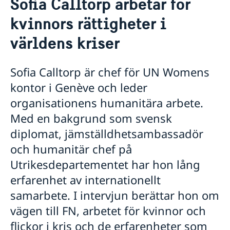
Sofia Calltorp arbetar för
Våra medarbetare
Sverige i FN
kvinnors rättigheter i
Lediga tjänster
FN i korthet
Social Media
Handläggare för protokollära och
Kontakt
världens kriser
Svenskar i FN
värdlandsrelaterade frågor
Praktiktjänstgöring
Jobb, praktik och volontärarbete
Regler för praktiktjänstgöring
Sofia Calltorp är chef för UN Womens
Möt svenskar i FN
kontor i Genève och leder
Martin Moks
Sofia Calltorp
organisationens humanitära arbete.
Michaela Friberg-Storey
Med en bakgrund som svensk
Niklas Skogsjö
Toloe Masori
diplomat, jämställdhetsambassadör
Fredrick Lee-Ohlsson
och humanitär chef på
Sarah Hilding der Weduwen
Utrikesdepartementet har hon lång
Daniel Roos
erfarenhet av internationellt
samarbete. I intervjun berättar hon om
vägen till FN, arbetet för kvinnor och
flickor i kris och de erfarenheter som