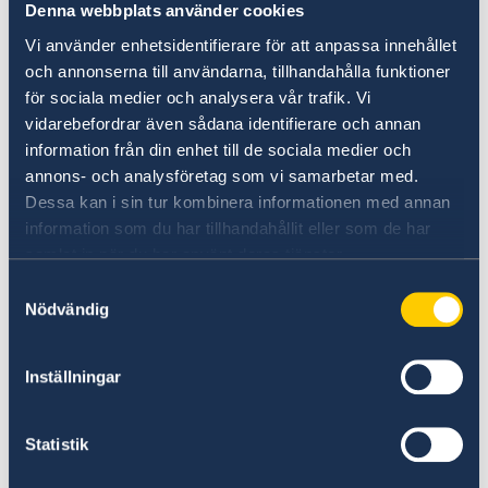
mänskliga rättigheter.
Denna webbplats använder cookies
Vi använder enhetsidentifierare för att anpassa innehållet
Just nu är några frågor extra viktiga för mig. En
och annonserna till användarna, tillhandahålla funktioner
är hur AI och digitala verktyg kan driva
för sociala medier och analysera vår trafik. Vi
utveckling framåt - inom utbildning, hälsa,
vidarebefordrar även sådana identifierare och annan
styrning. Möjligheterna är genuint spännande.
information från din enhet till de sociala medier och
Men de kräver att alla kan ta del av dem, och
annons- och analysföretag som vi samarbetar med.
där är Thailand inte i mål. Många unga lämnar
Dessa kan i sin tur kombinera informationen med annan
grundskolan utan att kunna läsa eller räkna
information som du har tillhandahållit eller som de har
ordentligt. Det är en tyst kris. Samtidigt åldras
samlat in när du har använt deras tjänster.
befolkningen snabbt -snabbare än systemen
Samtyckesval
hinner med. Vem tar hand om de äldre? Vem
Nödvändig
betalar för det?
Inställningar
Och så finns de som sällan syns i de officiella
berättelserna - flera miljoner migranter som
Statistik
håller stora delar av ekonomin igång, ofta utan
grundläggande rättigheter eller skydd. Den