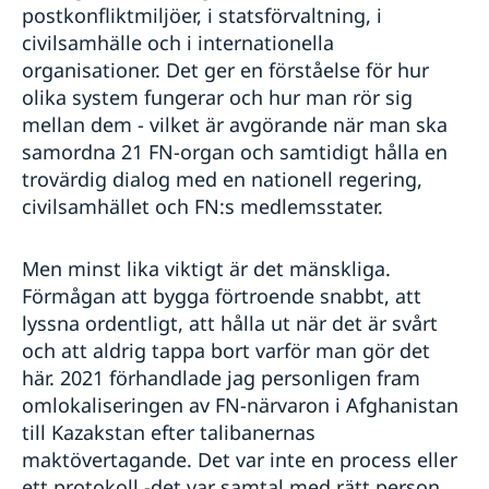
postkonfliktmiljöer, i statsförvaltning, i
civilsamhälle och i internationella
organisationer. Det ger en förståelse för hur
olika system fungerar och hur man rör sig
mellan dem - vilket är avgörande när man ska
samordna 21 FN-organ och samtidigt hålla en
trovärdig dialog med en nationell regering,
civilsamhället och FN:s medlemsstater.
Men minst lika viktigt är det mänskliga.
Förmågan att bygga förtroende snabbt, att
lyssna ordentligt, att hålla ut när det är svårt
och att aldrig tappa bort varför man gör det
här. 2021 förhandlade jag personligen fram
omlokaliseringen av FN-närvaron i Afghanistan
till Kazakstan efter talibanernas
maktövertagande. Det var inte en process eller
ett protokoll -det var samtal med rätt person,