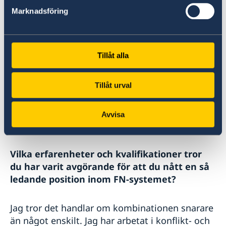
frågan brinner jag för.
Marknadsföring
Utöver det lägger jag just nu mycket tid på FN:s
interna reformprocess, UN80. Det kanske inte
Tillåt alla
låter glamoröst - men det är det som avgör om
vi faktiskt kan leverera på allt det andra.
Tillåt urval
Bangkok är nästan hela FN:s samordningsplats,
”hub”, för Asien och Oceanien så vi har ett av
världens största och mest komplexa FN-system
Avvisa
här i Bangkok.
Vilka erfarenheter och kvalifikationer tror
du har varit avgörande för att du nått en så
ledande position inom FN-systemet?
Jag tror det handlar om kombinationen snarare
än något enskilt. Jag har arbetat i konflikt- och