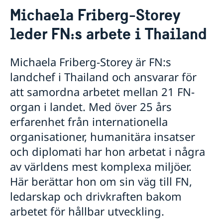
Om oss
Michaela Friberg-Storey
Våra medarbetare
Sverige i FN
leder FN:s arbete i Thailand
Lediga tjänster
FN i korthet
Social Media
Handläggare för protokollära och
Kontakt
Svenskar i FN
värdlandsrelaterade frågor
Michaela Friberg-Storey är FN:s
Praktiktjänstgöring
Jobb, praktik och volontärarbete
landchef i Thailand och ansvarar för
Regler för praktiktjänstgöring
Möt svenskar i FN
att samordna arbetet mellan 21 FN-
Martin Moks
organ i landet. Med över 25 års
Sofia Calltorp
Michaela Friberg-Storey
erfarenhet från internationella
Niklas Skogsjö
organisationer, humanitära insatser
Toloe Masori
Fredrick Lee-Ohlsson
och diplomati har hon arbetat i några
Sarah Hilding der Weduwen
av världens mest komplexa miljöer.
Daniel Roos
Här berättar hon om sin väg till FN,
ledarskap och drivkraften bakom
arbetet för hållbar utveckling.