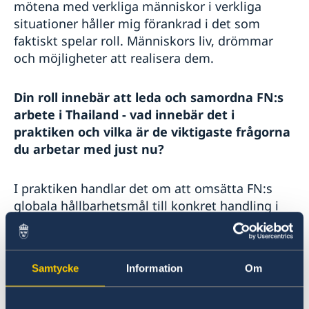
mötena med verkliga människor i verkliga
situationer håller mig förankrad i det som
faktiskt spelar roll. Människors liv, drömmar
och möjligheter att realisera dem.
Din roll innebär att leda och samordna FN:s
arbete i Thailand - vad innebär det i
praktiken och vilka är de viktigaste frågorna
du arbetar med just nu?
I praktiken handlar det om att omsätta FN:s
globala hållbarhetsmål till konkret handling i
ett specifikt land. Thailand är inget fattigt land
- vi levererar inte traditionellt bistånd här. Vi är
snarare en strategisk partner som stödjer
Samtycke
Information
Om
politikutveckling för en mer inkluderande och
grön framtid, grundad i demokrati och