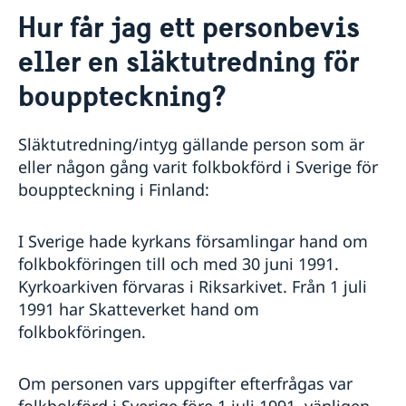
Kontakt
Hur får jag ett personbevis
Om oss
eller en släktutredning för
Ambassadören
Så stöttar vi svenska företag
Ambassadbyggnadens historia
bouppteckning?
Vi är en resurs för svenska företag
Aktuellt
Tidigare ambassadörer
Team Sweden
Dataskyddspolicy
Nyheter
Så kan du få stöd
Släktutredning/intyg gällande person som är
Svenska företag i Finland
eller någon gång varit folkbokförd i Sverige för
Anmäl handelshinder
bouppteckning i Finland:
I Sverige hade kyrkans församlingar hand om
folkbokföringen till och med 30 juni 1991.
Kyrkoarkiven förvaras i Riksarkivet. Från 1 juli
1991 har Skatteverket hand om
folkbokföringen.
Om personen vars uppgifter efterfrågas var
folkbokförd i Sverige före 1 juli 1991, vänligen