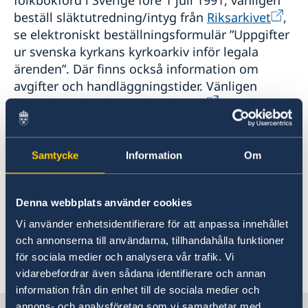
beställ släktutredning/intyg från
Riksarkivet
,
se elektroniskt beställningsformulär ”Uppgifter
ur svenska kyrkans kyrkoarkiv inför legala
ärenden”. Där finns också information om
avgifter och handläggningstider. Vänligen
kontakta
Riksarkivets kundtjänst
om du
behöver ytterligare information.
Samtycke
Information
Om
Om personen vars uppgifter efterfrågas har
varit folkbokförd i Sverige efter 1 juli 1991,
vänligen vänd dig då till
Skatteverket
med
Denna webbplats använder cookies
din beställning av släktutredning eller
Vi använder enhetsidentifierare för att anpassa innehållet
personbevis.
och annonserna till användarna, tillhandahålla funktioner
för sociala medier och analysera vår trafik. Vi
Senast uppdaterad 18 jan. 2018, 11.48
vidarebefordrar även sådana identifierare och annan
information från din enhet till de sociala medier och
annons- och analysföretag som vi samarbetar med.