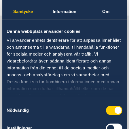
Senast uppdaterad 17 dec. 2025, 10.49
Samtycke
Information
Om
Sverige i Finland, Helsingfors
Denna webbplats använder cookies
Vi använder enhetsidentifierare för att anpassa innehållet
Sveriges ambassad
och annonserna till användarna, tillhandahålla funktioner
för sociala medier och analysera vår trafik. Vi
Besöksadress
vidarebefordrar även sådana identifierare och annan
Norra esplanaden 7
information från din enhet till de sociala medier och
Helsingfors
annons- och analysföretag som vi samarbetar med.
Postadress
Dessa kan i sin tur kombinera informationen med annan
Sveriges ambassad
information som du har tillhandahållit eller som de har
PB 168
samlat in när du har använt deras tjänster.
FIN-00131 Helsingfors
Samtyckesval
Finland
Nödvändig
Telefonnummer
+358 9 6877 660
E-postadress
Inställningar