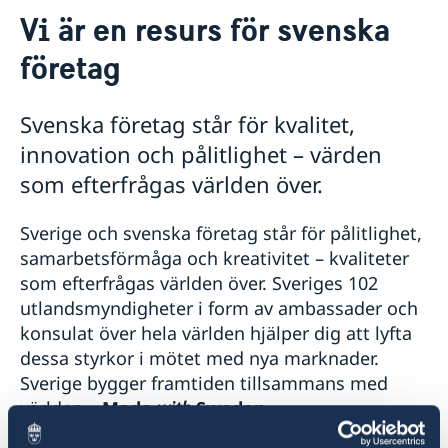
Kontakt
Vi är en resurs för svenska
Om oss
företag
Ambassadören
Så stöttar vi svenska företag
Ambassadbyggnadens historia
Vi är en resurs för svenska företag
Tidigare ambassadörer
Team Sweden
Svenska företag står för kvalitet,
Dataskyddspolicy
Så kan du få stöd
innovation och pålitlighet – värden
Svenska företag i Finland
som efterfrågas världen över.
Anmäl handelshinder
Aktuellt
Sverige och svenska företag står för pålitlighet,
Nyheter
samarbetsförmåga och kreativitet – kvaliteter
som efterfrågas världen över. Sveriges 102
utlandsmyndigheter i form av ambassader och
konsulat över hela världen hjälper dig att lyfta
dessa styrkor i mötet med nya marknader.
Sverige bygger framtiden tillsammans med
världen –
Made
with
Sweden
.