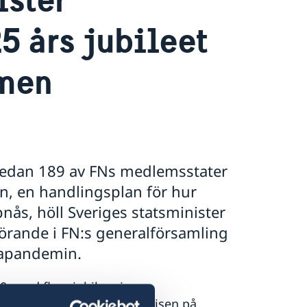
 års jubileet
rmen
r sedan 189 av FNs medlemsstater
n, en handlingsplan för hur
ås, höll Sveriges statsminister
nförande i FN:s generalförsamling
onapandemin.
20, med flera jubileer inom
id-19-pandemin och hur krisen på