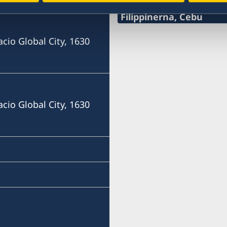
Filippinerna, Cebu
Mobile
acio Global City, 1630
+63 (0) 917 311 8976
E-mail
Consulofswedencebu@gm
acio Global City, 1630
Vasacrafts Company, Inc.
Lot 6-A, Blk #7. Masskara
SEPZ, MEPZII. Basak, Lap
Cebu, Philippines
Måndag-fredag kl 09.30-1