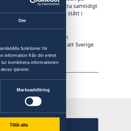
ellan kvinnor och män. Detta samtidigt
roll inom sjukvården och stått i
Om
 är tiden för makthavare och
 av Pekingplattformen och att Sverige
andahålla funktioner för
n information från din enhet
 tur kombinera informationen
deras tjänster.
Marknadsföring
Tillåt alla