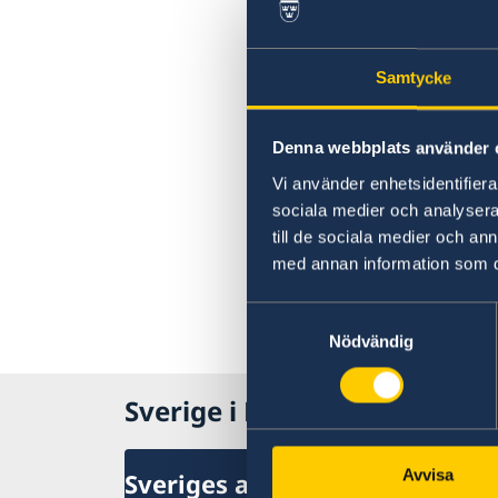
Samtycke
Denna webbplats använder 
Vi använder enhetsidentifierar
sociala medier och analysera 
till de sociala medier och a
med annan information som du 
Samtyckesval
Nödvändig
Sverige i Filippinerna
Avvisa
Sveriges ambassad