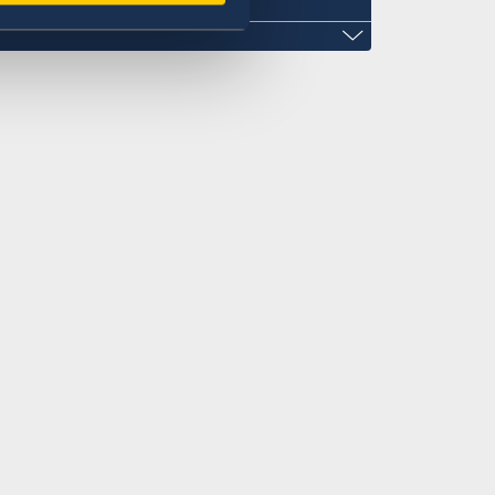
ail.com
 Street
u-Lapu 6015
2.00