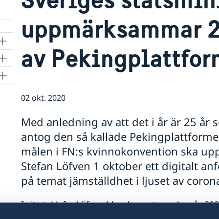
uppmärksammar 25
av Pekingplattfo
02 okt. 2020
Med anledning av att det i år är 25 å
antog den så kallade Pekingplattforme
målen i FN:s kvinnokonvention ska uppn
Stefan Löfven 1 oktober ett digitalt a
på temat jämställdhet i ljuset av cor
I sitt tal lyfte Löfven bland annat upp hur år 20
jämställdhetsområdet, har överskuggats av cov