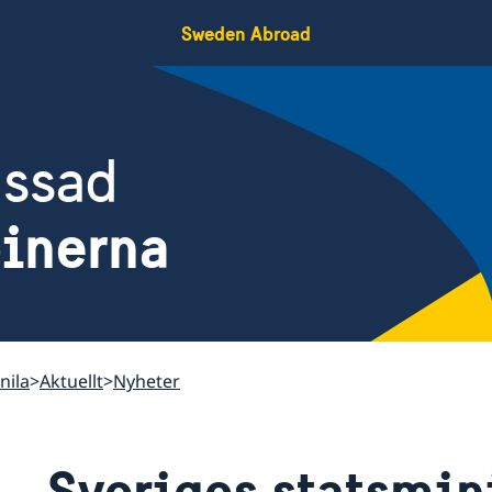
Sweden Abroad
assad
pinerna
nila
Aktuellt
Nyheter
Sveriges statsmin