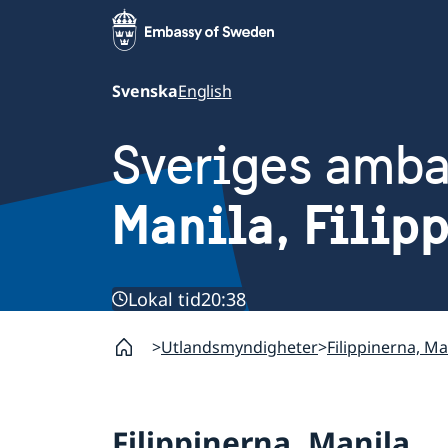
Svenska
English
Sveriges amb
Manila, Filip
Lokal tid
20:38
Utlandsmyndigheter
Filippinerna, Ma
Filippinerna, Manila