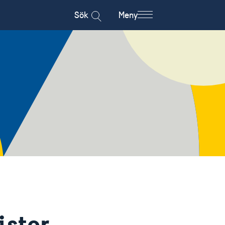
Sök
Meny
ister