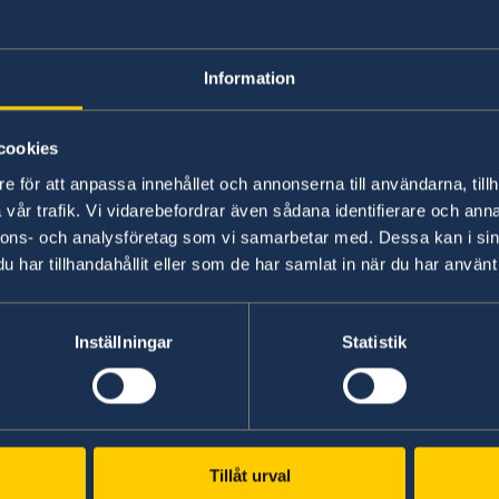
många håll har orsakat ett ännu större glapp m
som kvinnorna många gånger haft en betydande 
första ledet under krisen.
Information
Lövfen avslutade sitt tal med att betona att nu
cookies
beslutsfattare att snabba på implementeringen
e för att anpassa innehållet och annonserna till användarna, tillh
är redo att göra sin del.
vår trafik. Vi vidarebefordrar även sådana identifierare och anna
nnons- och analysföretag som vi samarbetar med. Dessa kan i sin
Ta del av talet i sin helhet här.
har tillhandahållit eller som de har samlat in när du har använt 
Senast uppdaterad 22 maj 2026, 08.39
Inställningar
Statistik
Tillåt urval
Svenska konsulat