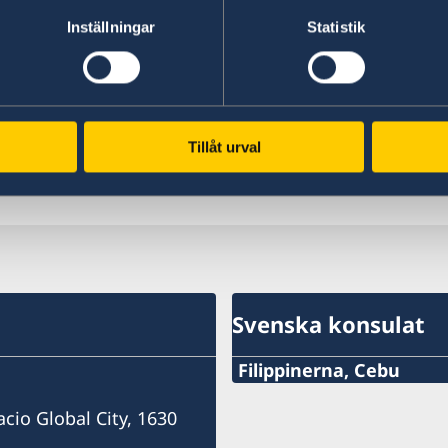
Inställningar
Statistik
Sverige är också en av världens största humanit
till både FN och Internationella Rödakors- oc
är avgörande för att de humanitära organisation
akut kris, utan att invänta behovsbedömningar, 
Tillåt urval
Senast uppdaterad 22 maj 2026, 08.39
Svenska konsulat
Filippinerna, Cebu
Mobile
acio Global City, 1630
+63 (0) 917 311 8976