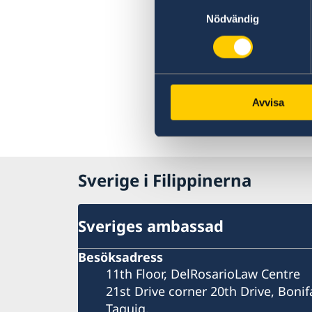
Samtyckesval
Nödvändig
Avvisa
Sverige i Filippinerna
Sveriges ambassad
Besöksadress
11th Floor, DelRosarioLaw Centre
21st Drive corner 20th Drive, Bonif
Taguig,