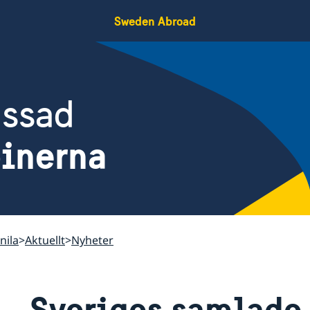
Sweden Abroad
assad
pinerna
nila
Aktuellt
Nyheter
Sveriges samlade 