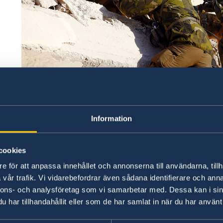
Information
Photo credit: Försvarsmakten/Swedish Armed Forces
cookies
Läs mer här om
Sveriges samlade stöd på rege
e för att anpassa innehållet och annonserna till användarna, tillh
vår trafik. Vi vidarebefordrar även sådana identifierare och anna
Som EU-ordförande har Sverige även tagit initia
nnons- och analysföretag som vi samarbetar med. Dessa kan i sin
kommissionen anordna en givarkonferens för d
har tillhandahållit eller som de har samlat in när du har använt 
Givarkonferensen ska hållas i Bryssel i mars o
myndigheterna.