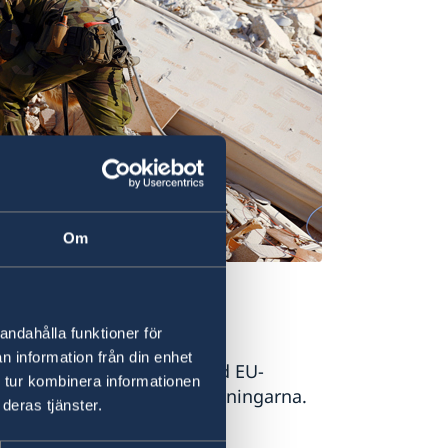
Om
ringens webbplats
.
andahålla funktioner för
n information från din enhet
tiv till att tillsammans med EU-
 tur kombinera informationen
e som drabbats av jordbävningarna.
deras tjänster.
ch planeras med de turkiska