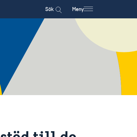
Sök
Meny
stöd till de