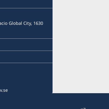
E-mail
Consulofswedencebu@gm
acio Global City, 1630
Vasacrafts Company, Inc.
Lot 6-A, Blk #7. Masskara
SEPZ, MEPZII. Basak, Lap
Cebu, Philippines
Måndag-fredag kl 09.30-1
v.se