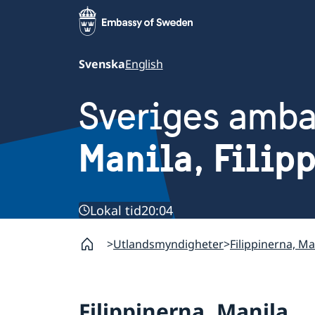
Svenska
English
Sveriges amb
Manila, Filip
Lokal tid
20:04
Utlandsmyndigheter
Filippinerna, Ma
Filippinerna, Manila