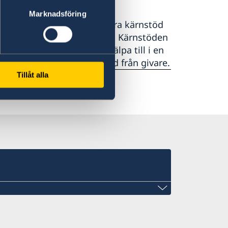
Marknadsföring
ära givare. Sverige ger stora kärnstöd
h rödahalvmånefederationen. Kärnstöden
erna snabbt ska kunna hjälpa till i en
nödappeller och extra stöd från givare.
Tillåt alla