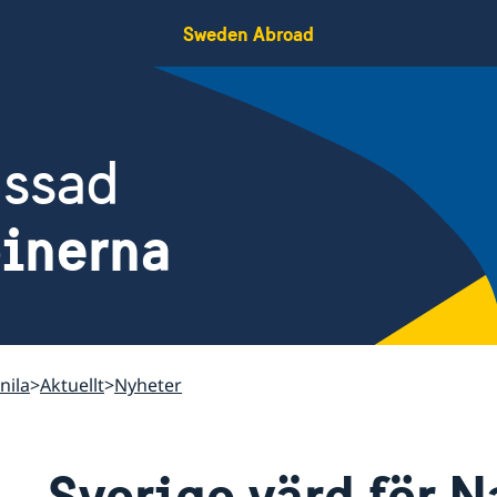
Sweden Abroad
assad
pinerna
nila
Aktuellt
Nyheter
Sverige värd för N