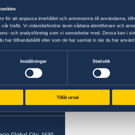
cookies
e för att anpassa innehållet och annonserna till användarna, tillh
Senast uppdaterad 22 maj 2026, 08.39
vår trafik. Vi vidarebefordrar även sådana identifierare och anna
nnons- och analysföretag som vi samarbetar med. Dessa kan i sin
har tillhandahållit eller som de har samlat in när du har använt 
Inställningar
Statistik
Svenska konsulat
Filippinerna, Cebu
Mobile
acio Global City, 1630
Tillåt urval
+63 (0) 917 311 8976
E-mail
Consulofswedencebu@gm
acio Global City, 1630