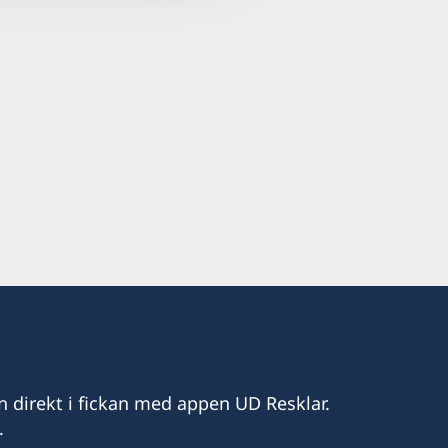
 Street
u-Lapu 6015
2.00
n direkt i fickan med appen UD Resklar.
.