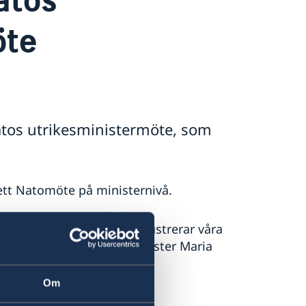
öte
atos utrikesministermöte, som
 ett Natomöte på ministernivå.
ivåmöte inom alliansen illustrerar våra
d i Nato, säger utrikesminister Maria
Om
a webbplats