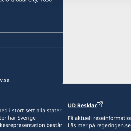
Vasacrafts Company, Inc.
Lot 6-A, Blk #7. Masskara
SEPZ, MEPZII. Basak, Lap
Cebu, Philippines
Måndag-fredag kl 09.30-1
v.se
UD Resklar
d i stort sett alla stater
ter har Sverige
Få aktuell reseinformatio
ikesrepresentation består
Läs mer på regeringen.se