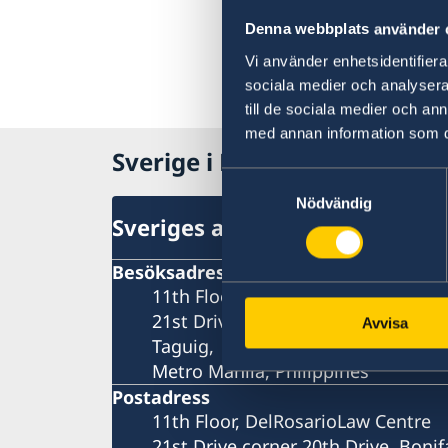
Denna webbplats använder 
Vi använder enhetsidentifierar
sociala medier och analysera 
till de sociala medier och a
med annan information som du 
Sverige i Filippinerna
Samtyckesval
Nödvändig
Sveriges ambassad
Besöksadress
11th Floor, DelRosarioLaw Centre
21st Drive corner 20th Drive, Bonif
Avvisa
Taguig,
Metro Manila, Philippines
Postadress
11th Floor, DelRosarioLaw Centre
21st Drive corner 20th Drive, Bonif