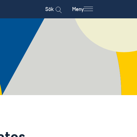
Sök
Meny
atos