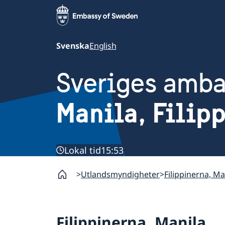
Svenska
English
Sveriges amb
Manila, Filip
Lokal tid
15:53
Utlandsmyndigheter
Filippinerna, Ma
Filippinerna, Manila