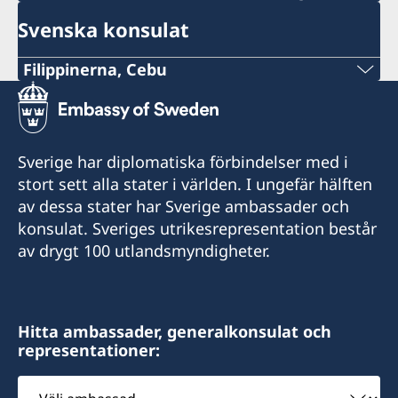
Svenska konsulat
Filippinerna, Cebu
Mobile
+63 (0) 917 311 8976
Sverige har diplomatiska förbindelser med i
E-mail
stort sett alla stater i världen. I ungefär hälften
av dessa stater har Sverige ambassader och
Consulofswedencebu@gmail.com
konsulat. Sveriges utrikesrepresentation består
Vasacrafts Company, Inc.
av drygt 100 utlandsmyndigheter.
Lot 6-A, Blk #7. Masskara Street
SEPZ, MEPZII. Basak, Lapu-Lapu 6015
Cebu, Philippines
Hitta ambassader, generalkonsulat och
representationer:
Måndag-fredag kl 09.30-12.00
Välj