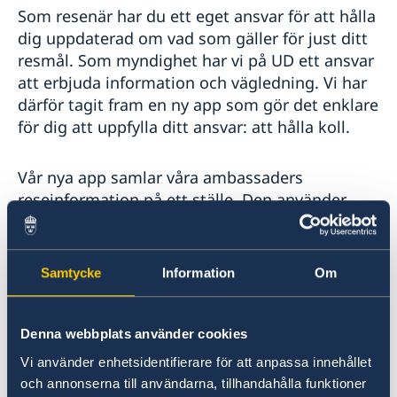
Som resenär har du ett eget ansvar för att hålla
dig uppdaterad om vad som gäller för just ditt
resmål. Som myndighet har vi på UD ett ansvar
att erbjuda information och vägledning. Vi har
därför tagit fram en ny app som gör det enklare
för dig att uppfylla ditt ansvar: att hålla koll.
Vår nya app samlar våra ambassaders
reseinformation på ett ställe. Den använder
platstjänster och pushnotiser för att snabbt
kunna skicka ut den senaste informationen du
behöver för ditt resmål. Vi sparar förstås ingen
Samtycke
Information
Om
data om dig eller din resa. UD kan inte se var
du befinner dig, men det kommer bli enklare
för dig att se var vi befinner oss. Du kan
Denna webbplats använder cookies
självklart också anmäla din utlandsvistelse till
Vi använder enhetsidentifierare för att anpassa innehållet
närmaste ambassad direkt i appen.
och annonserna till användarna, tillhandahålla funktioner