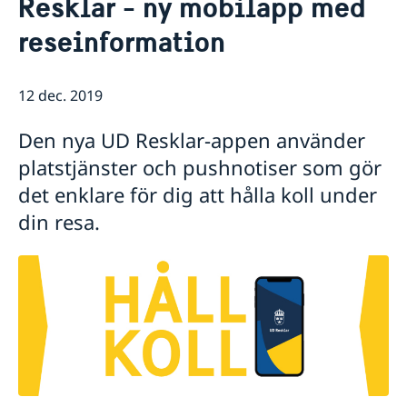
Resklar - ny mobilapp med
Om oss
reseinformation
Ambassadens personal
Så stöttar vi svenska företag
Vi är en resurs för svenska företag
Aktuellt
Team Sweden
12 dec. 2019
Nyheter
Så kan du få stöd
Lediga jobb
Svenska företag i Filippinerna
Den nya UD Resklar-appen använder
Anmäl handelshinder
platstjänster och pushnotiser som gör
det enklare för dig att hålla koll under
din resa.