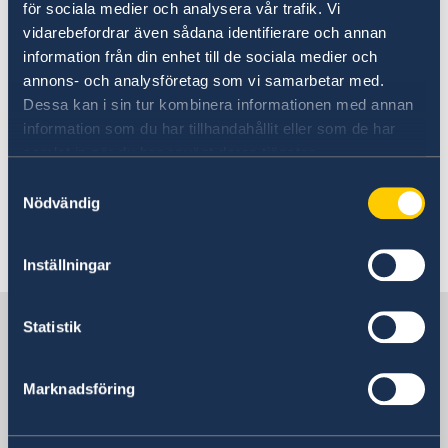
för sociala medier och analysera vår trafik. Vi
Ladda ner nya UD Resklar via länkarna nedan.
vidarebefordrar även sådana identifierare och annan
Om du redan har den gamla UD Resklar-appen
information från din enhet till de sociala medier och
annons- och analysföretag som vi samarbetar med.
nedladdad behöver du bara uppdatera den.
Dessa kan i sin tur kombinera informationen med annan
information som du har tillhandahållit eller som de har
Appstore
samlat in när du har använt deras tjänster.
Samtyckesval
Google Play
Nödvändig
Senast uppdaterad 22 maj 2026, 08.39
Inställningar
Sverige i Filippinerna
Statistik
Sveriges ambassad
Marknadsföring
Besöksadress