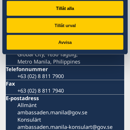
11th Floor, DelRosarioLaw Centre
Tillåt alla
21st Drive corner 20th Drive, Bonifacio
Global City, 1630 Taguig,
Metro Manila, Philippines
Tillåt urval
Postadress
11th Floor, DelRosarioLaw Centre
Avvisa
21st Drive corner 20th Drive, Bonifacio
Global City, 1630 Taguig,
Metro Manila, Philippines
Telefonnummer
+63 (02) 8 811 7900
Fax
+63 (02) 8 811 7940
E-postadress
Allmänt
ambassaden.manila@gov.se
Konsulärt
ambassaden.manila-konsulart@gov.se