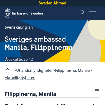
Sweden Abroad
Svenska
English
Sveriges ambassad
Manila, Filippinerna
Lokal tid
20:42
Utlandsmyndigheter
Filippinerna, Manila
Aktuellt
Nyheter
Filippinerna, Manila
Kontakt & öppettider