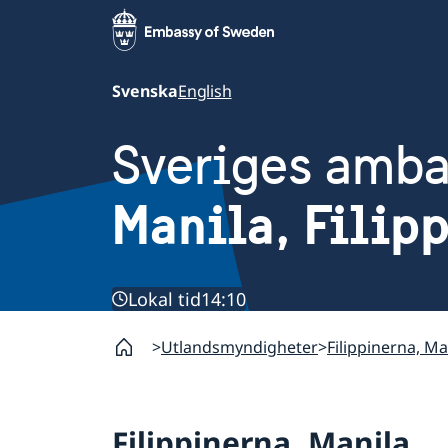
Svenska
English
Sveriges amb
Manila, Filip
Lokal tid
14:10
Utlandsmyndigheter
Filippinerna, Ma
Filippinerna, Manila