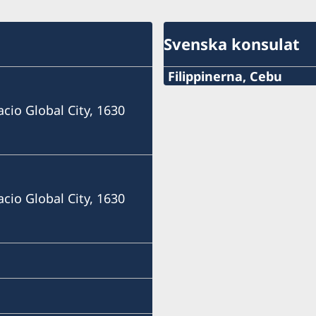
Svenska konsulat
Filippinerna, Cebu
Mobile
acio Global City, 1630
+63 (0) 917 311 8976
E-mail
Consulofswedencebu@gm
acio Global City, 1630
Vasacrafts Company, Inc.
Lot 6-A, Blk #7. Masskara
SEPZ, MEPZII. Basak, Lap
Cebu, Philippines
Måndag-fredag kl 09.30-1