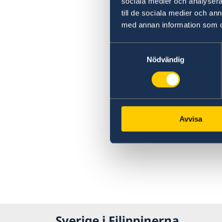
sociala medier och analysera 
till de sociala medier och a
med annan information som du 
Samtyckesval
Nödvändig
Avvisa
Sverige i Filippinerna