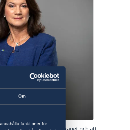
Om
andahålla funktioner för
t svenska OSSE-ordförandeskapet och att