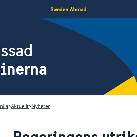
Sweden Abroad
assad
pinerna
nila
Aktuellt
Nyheter
Regeringens utrik