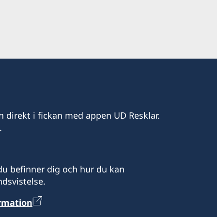
n direkt i fickan med appen UD Resklar.
.
u befinner dig och hur du kan
dsvistelse.
ormation