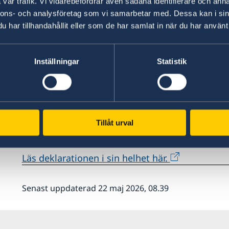
vår trafik. Vi vidarebefordrar även sådana identifierare och anna
leverera på och utveckla de initiativ som redan 
nnons- och analysföretag som vi samarbetar med. Dessa kan i sin
demokratisatsningen samtidigt som arbetet med
har tillhandahållit eller som de har samlat in när du har använt 
och kampen mot den organiserade brottsligheten
Linde.
Inställningar
Statistik
Årets utrikesdeklaration blir Ann Lindes andra 
möjligheterna och fokuset för Sveriges OSSE-or
deklarationen står även att regeringens demok
fackligt fokus och att regeringen kommer kalla 
Tillåt urval
om demokrati på nätet.
Läs deklarationen i sin helhet här.
Senast uppdaterad 22 maj 2026, 08.39