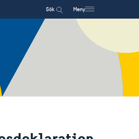
Sök
Meny
esdeklaration