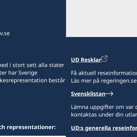
v.se
UD Resklar
d i stort sett alla stater
ter har Sverige
Få aktuell reseinformatio
ikesrepresentation består
Läs mer på regeringen.se
Svensklistan
Lämna uppgifter om var d
kontaktas under din utlan
ch representationer:
UD:s generella reseinf