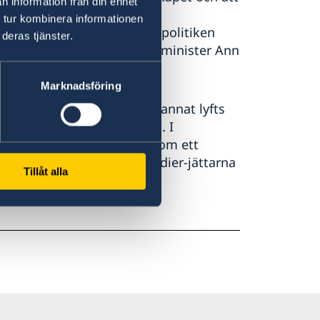
n information från din enhet
lanserats. Vi fördjupar
 tur kombinera informationen
 den feministiska utrikespolitiken
deras tjänster.
 fortsätter, säger utrikesminister Ann
Marknadsföring
som utrikesminister. Bland annat lyfts
dförandeskap särskilt fram. I
ratisatsning fördjupas genom ett
till samtal med sociala medier-jättarna
Tillåt alla