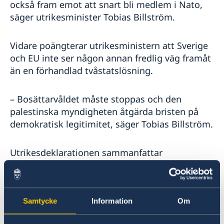
också fram emot att snart bli medlem i Nato,
säger utrikesminister Tobias Billström.
Vidare poängterar utrikesministern att Sverige
och EU inte ser någon annan fredlig väg framåt
än en förhandlad tvåstatslösning.
– Bosättarvåldet måste stoppas och den
palestinska myndigheten åtgärda bristen på
demokratisk legitimitet, säger Tobias Billström.
Utrikesdeklarationen sammanfattar
regeringens utrikespolitiska mål och
prioriteringar för året.
Samtycke
Information
Om
Fortsatt starkt stöd till Ukraina