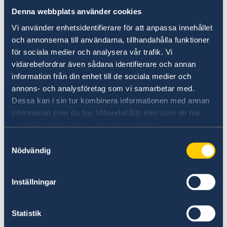
Sedan Rysslands storskaliga invasion av
Denna webbplats använder cookies
Ukraina i februari 2022 har det svenska stödet
Vi använder enhetsidentifierare för att anpassa innehållet
till Ukraina uppgått till cirka 30 miljarder
och annonserna till användarna, tillhandahålla funktioner
kronor. Sverige har försett Ukraina med bland
för sociala medier och analysera vår trafik. Vi
annat militärt stöd, avancerade vapensystem,
vidarebefordrar även sådana identifierare och annan
och humanitärt och finansiellt stöd. Sverige
information från din enhet till de sociala medier och
stödjer också Ukrainas EU-närmande.
annons- och analysföretag som vi samarbetar med.
Dessa kan i sin tur kombinera informationen med annan
Sveriges medlemskap i Nato
information som du har tillhandahållit eller som de har
samlat in när du har använt deras tjänster.
Det kommande medlemskapet i Nato innebär
Samtyckesval
en ny svensk utrikes- och säkerhetspolitisk
Nödvändig
identitet.
Inställningar
– Sverige är redo att inträda som fullvärdig
medlem i Nato. Med Sverige i Nato kommer
Sverige bli säkrare och Nato starkare. Vi
Statistik
kommer vara en pålitlig, solidarisk och