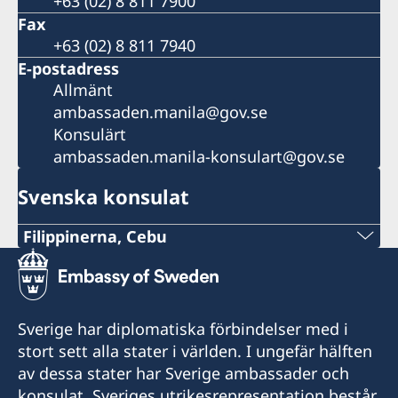
+63 (02) 8 811 7900
Fax
+63 (02) 8 811 7940
E-postadress
Allmänt
ambassaden.manila@gov.se
Konsulärt
ambassaden.manila-konsulart@gov.se
Svenska konsulat
Filippinerna, Cebu
Mobile
+63 (0) 917 311 8976
Sverige har diplomatiska förbindelser med i
E-mail
stort sett alla stater i världen. I ungefär hälften
av dessa stater har Sverige ambassader och
Consulofswedencebu@gmail.com
konsulat. Sveriges utrikesrepresentation består