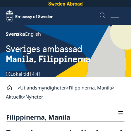
Sweden Abroad
Svenska
English
Sveriges ambassad
Manila, Filippinerna
Lokal tid
14:41
Utlandsmyndigheter
Filippinerna, Manila
Aktuellt
Nyheter
Filippinerna, Manila
Kontakt & öppettider