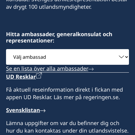
Vasacrafts Company, Inc.
av drygt 100 utlandsmyndigheter.
Lot 6-A, Blk #7. Masskara Street
SEPZ, MEPZII. Basak, Lapu-Lapu 6015
Cebu, Philippines
Hitta ambassader, generalkonsulat och
representationer:
Måndag-fredag kl 09.30-12.00
Välj
ambassad
Se en lista över alla ambassader
UD Resklar
Få aktuell reseinformation direkt i fickan med
appen UD Resklar. Läs mer på regeringen.se.
Svensklistan
Lämna uppgifter om var du befinner dig och
hur du kan kontaktas under din utlandsvistelse.