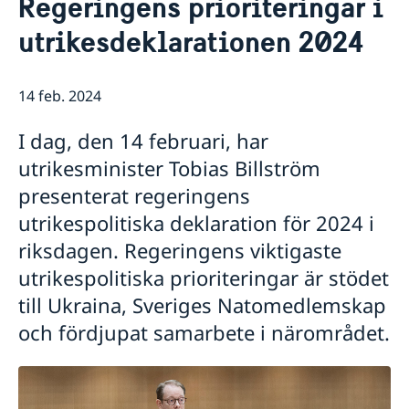
Regeringens prioriteringar i
Om oss
utrikesdeklarationen 2024
Ambassadens personal
Så stöttar vi svenska företag
Vi är en resurs för svenska företag
Aktuellt
Team Sweden
14 feb. 2024
Nyheter
Så kan du få stöd
Lediga jobb
Svenska företag i Filippinerna
I dag, den 14 februari, har
Anmäl handelshinder
utrikesminister Tobias Billström
presenterat regeringens
utrikespolitiska deklaration för 2024 i
riksdagen. Regeringens viktigaste
utrikespolitiska prioriteringar är stödet
till Ukraina, Sveriges Natomedlemskap
och fördjupat samarbete i närområdet.