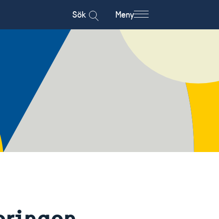
Sök
Meny
eringen