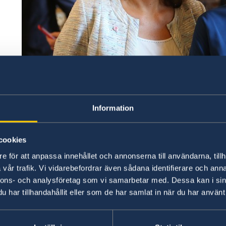
Information
Utrikesdepartementets nya statsråd, utrikesminister
minister med ansvar för nordiska frågor Anna Hallbe
cookies
Ny utrikesminister och chef för Utrikesde
e för att anpassa innehållet och annonserna till användarna, tillh
vår trafik. Vi vidarebefordrar även sådana identifierare och anna
Ny utrikeshandelsminister och minister me
nnons- och analysföretag som vi samarbetar med. Dessa kan i sin
Hallberg.
har tillhandahållit eller som de har samlat in när du har använt 
Ny arbetsmarknadsminister och chef för 
Nordmark.