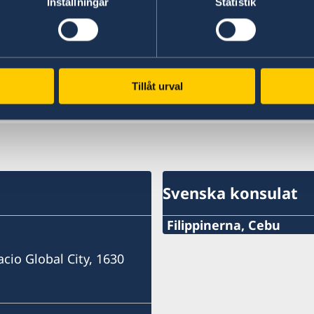
Inställningar
Statistik
Margot Wallström och Ylva Johansson lämnar r
Läs regeringsförklaringen på regeringen.se
Tillåt urval
Senast uppdaterad 22 maj 2026, 08.39
Svenska konsulat
Filippinerna, Cebu
Mobile
acio Global City, 1630
+63 (0) 917 311 8976
E-mail