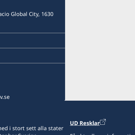
Consulofswedencebu@gm
acio Global City, 1630
Vasacrafts Company, Inc.
Lot 6-A, Blk #7. Masskara
SEPZ, MEPZII. Basak, Lap
Cebu, Philippines
Måndag-fredag kl 09.30-1
v.se
UD Resklar
d i stort sett alla stater