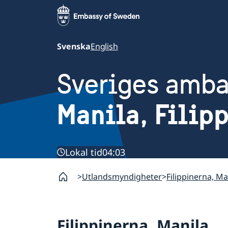
Svenska
English
Sveriges amb
Manila, Filip
Lokal tid
04:03
Utlandsmyndigheter
Filippinerna, Ma
Filippinerna, Manila