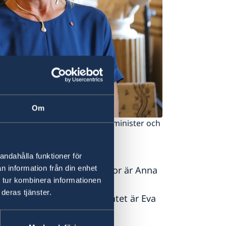
Om
 Ann Linde och utrikeshandelsminister och
rg.
partementet är Ann Linde.
andahålla funktioner för
n information från din enhet
d ansvar för nordiska frågor är Anna
 tur kombinera informationen
deras tjänster.
Arbetsmarknadsdepartementet är Eva