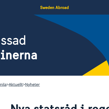
Sweden Abroad
assad
pinerna
nila
Aktuellt
Nyheter
Nya statsråd i reg