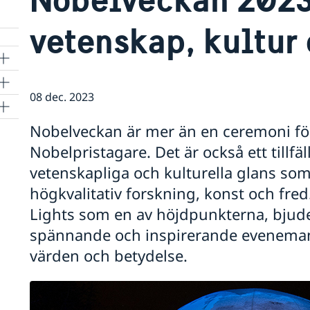
vetenskap, kultur 
08 dec. 2023
Nobelveckan är mer än en ceremoni för
Nobelpristagare. Det är också ett tillfäl
vetenskapliga och kulturella glans so
högkvalitativ forskning, konst och fre
Lights som en av höjdpunkterna, bjud
spännande och inspirerande eveneman
värden och betydelse.