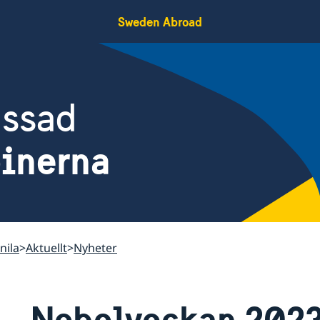
Sweden Abroad
assad
pinerna
nila
Aktuellt
Nyheter
Nobelveckan 2023 