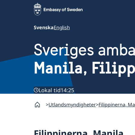
Svenska
English
Sveriges amb
Manila, Filip
Lokal tid
14:25
Utlandsmyndigheter
Filippinerna, Ma
Filippinerna, Manila