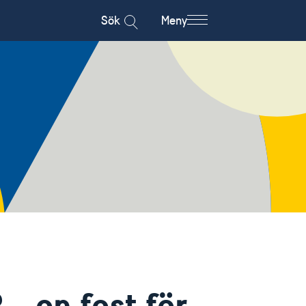
Sök
Meny
- en fest för