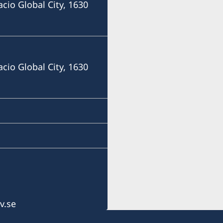
acio Global City, 1630
+63 (0) 917 311 8976
E-mail
Consulofswedencebu@gm
acio Global City, 1630
Vasacrafts Company, Inc.
Lot 6-A, Blk #7. Masskara
SEPZ, MEPZII. Basak, Lap
Cebu, Philippines
Måndag-fredag kl 09.30-1
v.se