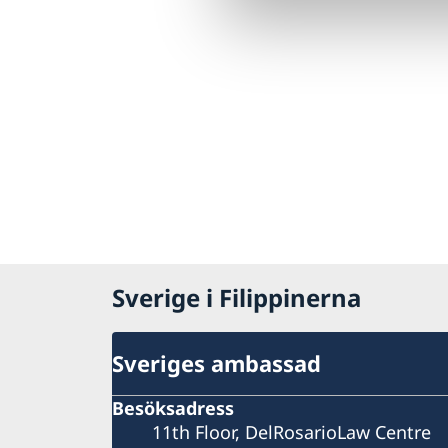
Sverige i Filippinerna
Sveriges ambassad
Besöksadress
11th Floor, DelRosarioLaw Centre