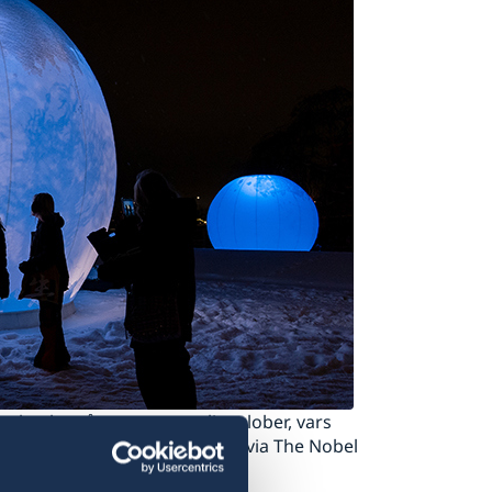
et består av tre stora ljusglober, vars
ttarskap. Foto: Benoît Derrier via The Nobel