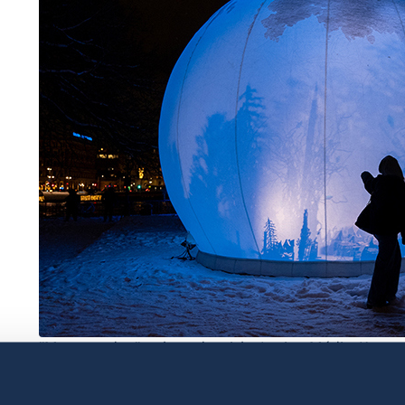
”Moongarden” av kanadensiska Lucion Média. Konstverk
roterande skuggspel är inspirerat av Jon Fosses förfa
Prize