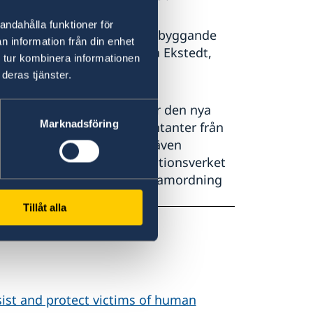
andahålla funktioner för
ändigt att fokusera på förebyggande
n information från din enhet
nsatser viktiga, säger Anna Ekstedt,
 tur kombinera informationen
deras tjänster.
lade vid ett seminarium när den nya
Marknadsföring
adörer och andra representanter från
tog. Vid seminariet deltog även
m Polismyndigheten, Migrationsverket
g myndighet för nationell samordning
Tillåt alla
ist and protect victims of human