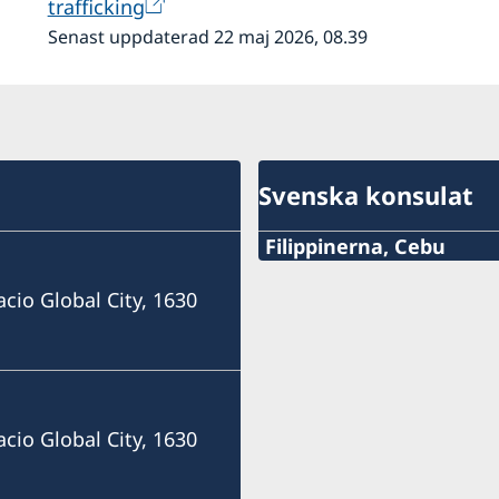
trafficking
Senast uppdaterad 22 maj 2026, 08.39
Svenska konsulat
Filippinerna, Cebu
Mobile
acio Global City, 1630
+63 (0) 917 311 8976
E-mail
Consulofswedencebu@gm
acio Global City, 1630
Vasacrafts Company, Inc.