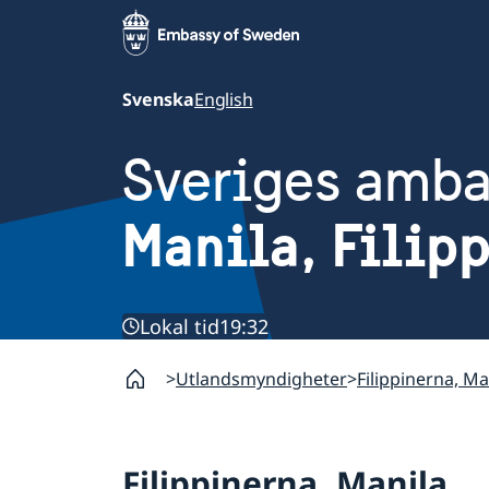
Svenska
English
Sveriges amb
Manila, Filip
Lokal tid
19:32
Utlandsmyndigheter
Filippinerna, Ma
Filippinerna, Manila