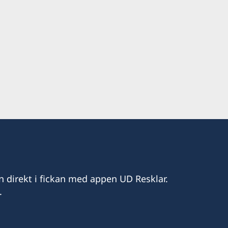
 Street
u-Lapu 6015
2.00
n direkt i fickan med appen UD Resklar.
.