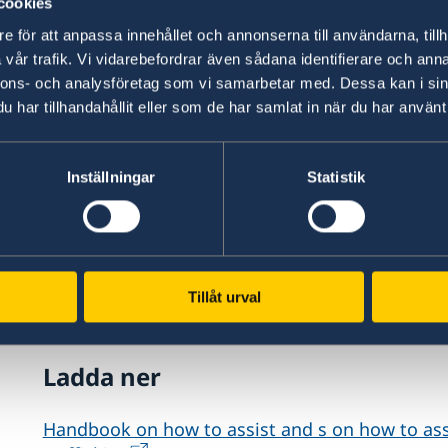
cookies
e för att anpassa innehållet och annonserna till användarna, tillh
– För att bekämpa människohandel är det nödv
vår trafik. Vi vidarebefordrar även sådana identifierare och anna
arbete och där är stödmaterial och utbildningsi
nnons- och analysföretag som vi samarbetar med. Dessa kan i sin
Sveriges ambassadör mot människohandel.
har tillhandahållit eller som de har samlat in när du har använt 
Justitieminister Gunnar Strömmer inledningsta
Inställningar
Statistik
handboken lanserades i Stockholm, där ambass
ett 80-tal utländska beskickningar i Sverige del
representanter från svenska myndigheter såso
och Jämställhetsmyndigheten – som är ansvari
mot människohandel.
Tillåt urval
Ladda ner
Handbook on how to assist and s on how to ass