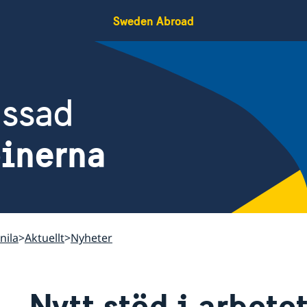
Sweden Abroad
assad
pinerna
nila
Aktuellt
Nyheter
Nytt stöd i arbete