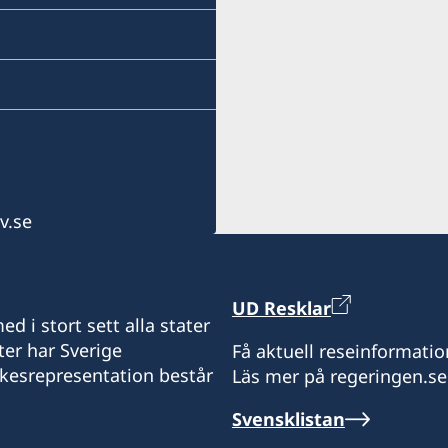
Lot 6-A, Blk #7. Masskara
SEPZ, MEPZII. Basak, Lap
Cebu, Philippines
Måndag-fredag kl 09.30-1
v.se
UD Resklar
d i stort sett alla stater
ter har Sverige
Få aktuell reseinformatio
ikesrepresentation består
Läs mer på regeringen.se
Svensklistan