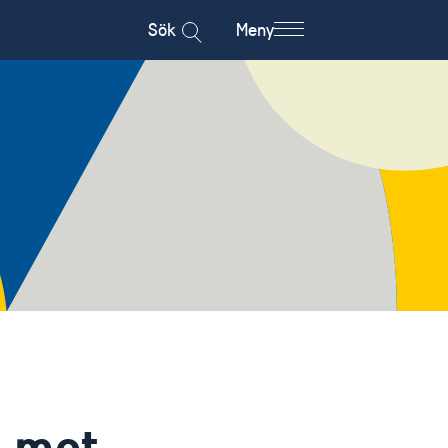
Sök
Meny
t mot