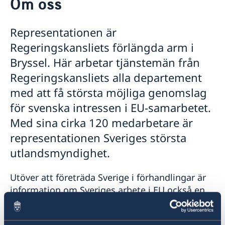
Om oss
Om oss
Representationen är
Regeringskansliets förlängda arm i
Bryssel. Här arbetar tjänstemän från
Regeringskansliets alla departement
med att få största möjliga genomslag
för svenska intressen i EU-samarbetet.
Med sina cirka 120 medarbetare är
representationen Sveriges största
utlandsmyndighet.
Utöver att företräda Sverige i förhandlingar är
information om Sveriges arbete i EU också en
viktig uppgift. Representationen tar emot ett
150-tal svenska besöksgrupper eller totalt 3