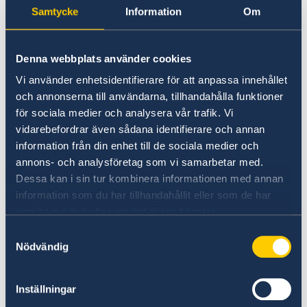
500 personer per år. Det handlar om såväl
Samtycke
Information
Om
skolklasser som expertgrupper och
förtroendevalda som besöker representationen
fysiskt eller online. Tveka inte att kontakta EU-
Denna webbplats använder cookies
representationen om du vill veta mer om
Vi använder enhetsidentifierare för att anpassa innehållet
besöksverksamheten.
och annonserna till användarna, tillhandahålla funktioner
för sociala medier och analysera vår trafik. Vi
För frågor som handlar om service till svenskar
vidarebefordrar även sådana identifierare och annan
i Belgien hänvisar EU-representationen till
information från din enhet till de sociala medier och
ambassaden i Bryssel
alternativt
annons- och analysföretag som vi samarbetar med.
honorärkonsulaten i Liège eller Antwerpen.
Dessa kan i sin tur kombinera informationen med annan
information som du har tillhandahållit eller som de har
samlat in när du har använt deras tjänster.
Du hittar mer information på regeringens
Samtyckesval
webbplats på både
svenska
och
engelska
.
Nödvändig
Nyheter och liknande publiceras i våra sociala
Inställningar
medier
X
Instagram
och
Linkedin
.