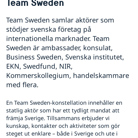
Team Sweden
Om oss
Ambassadens personal
Så stöttar vi svenska företag
Team Sweden samlar aktörer som
Sektionen för Administrativa och konsulära frågor
Vi är en resurs för svenska företag
Sektionen för Bilateralt utvecklingssamarbete med
stödjer svenska företag på
Team Sweden
Etiopien
internationella marknader. Team
Så kan du få stöd
Sektionen för Migration
Svenska företag i Etiopien
Sweden är ambassader, konsulat,
Sektionen för politik, multilaterala frågor, främjande
Anmäl handelshinder
och offentlig diplomati
Business Sweden, Svenska institutet,
Aktuellt
Sektionen för Regionalt utvecklingssamarbete
EKN, Swedfund, NIR,
Praktiktjänstgöring på ambassaden
Nyheter
Kommerskollegium, handelskammare
GDPR
Resa med minderåriga till Etiopien
Val 2026
med flera.
80-årsjubileum
Lediga tjänster
En Team Sweden-konstellation innehåller en
statlig aktör som har ett tydligt mandat att
främja Sverige. Tillsammans erbjuder vi
kunskap, kontakter och aktiviteter som gör
steget ut enklare – både i Sverige och ute i