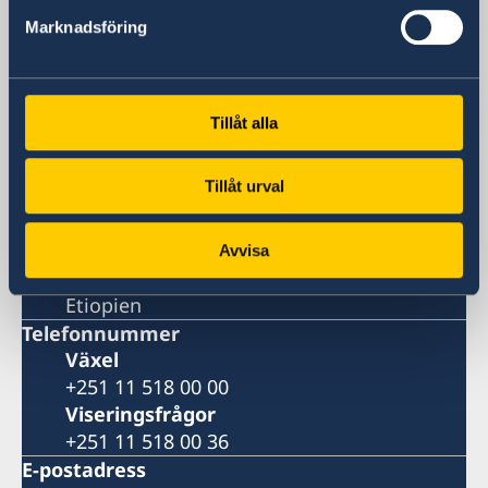
Sveriges Ambassad
Marknadsföring
Besöksadress
Lideta Sub-City
Woreda 09
Tillåt alla
House No 891
Addis Ababa
Tillåt urval
Postadress
Embassy of Sweden
P. O. Box 1142
Avvisa
Addis Abeba
Etiopien
Telefonnummer
Växel
+251 11 518 00 00
Viseringsfrågor
+251 11 518 00 36
E-postadress