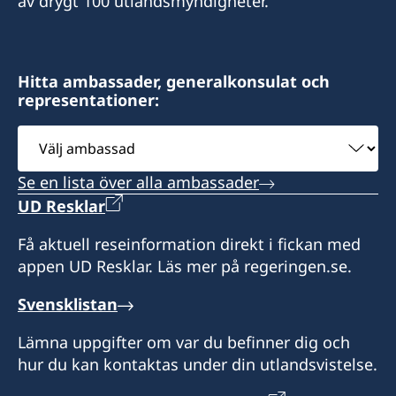
av drygt 100 utlandsmyndigheter.
Email
info@sehcons-dji.com
Zone Industriel Sud Lot 172, Route de
Hitta ambassader, generalkonsulat och
representationer:
l'Aeroport, Rout en face station (NOK)
Välj
Öppningstider: Måndag och onsdag 10.00 till
ambassad
12.00.
Se en lista över alla ambassader
UD Resklar
Få aktuell reseinformation direkt i fickan med
appen UD Resklar. Läs mer på regeringen.se.
Svensklistan
Lämna uppgifter om var du befinner dig och
hur du kan kontaktas under din utlandsvistelse.