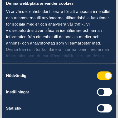
Denna webbplats använder cookies
Kommerskollegium
Vi använder enhetsidentifierare för att anpassa innehållet
och annonserna till användarna, tillhandahålla funktioner
Sharingsweden.se
för sociala medier och analysera vår trafik. Vi
vidarebefordrar även sådana identifierare och annan
Det finns i nuläget ingen svensk
information från din enhet till de sociala medier och
handelskammare i Etiopien, men svenska
annons- och analysföretag som vi samarbetar med.
företag kan vända sig till
Dessa kan i sin tur kombinera informationen med annan
Europeiska handelskammaren i Etiopien
information som du har tillhandahållit eller som de har
(EuroCham)
samlat in när du har använt deras tjänster.
Samtyckesval
Nödvändig
Senast uppdaterad 09 dec. 2025, 17.11
Inställningar
Sverige i Etiopien
Statistik