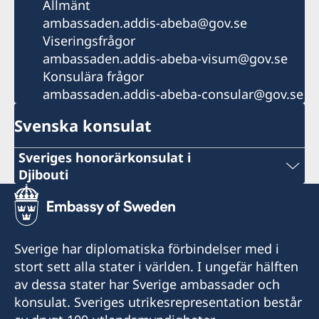
Allmänt
ambassaden.addis-abeba@gov.se
Viseringsfrågor
ambassaden.addis-abeba-visum@gov.se
Konsulära frågor
ambassaden.addis-abeba-consular@gov.se
Svenska konsulat
Sveriges honorärkonsulat i
Djibouti
Phone
+253 21 35 69 73
Sverige har diplomatiska förbindelser med i
Emergency (ONLY) phone nr
stort sett alla stater i världen. I ungefär hälften
av dessa stater har Sverige ambassader och
+25377247368 (whatsApp)
konsulat. Sveriges utrikesrepresentation består