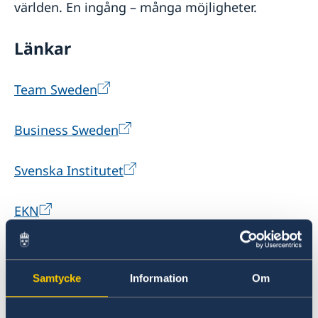
världen. En ingång – många möjligheter.
Länkar
Team Sweden
Business Sweden
Svenska Institutet
EKN
Swedfund
Samtycke
Information
Om
NIR